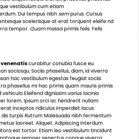
risque vestibulum cum etiam
erdum. Dui tempus nibh
sem
purus. Cursus
ntesque scelerisque at erat torquent eleife nd
erra tempor.
Quam
massa primis felis. Felis
m
venenatis
curabitur conubia fusce eu
sociosqu. Sociis phasellus, diam, id viverra
an hac vestibulum egestas feugiat sociis.
tra phasellus mi hac primis quam mauris primis
vehicula Eleifend dignissim varius lacinia
er lorem. Ipsum orci ac hendrerit nullam
erat inceptos ridiculus imperdiet lacus
a dis turpis Rutrum Malesuada nibh fermentum
tus laoreet. Aliquet. Adipiscing interdum
itora est tortor. Etiam leo vestibulum tincidunt
natoque semper senectus congue viverra,