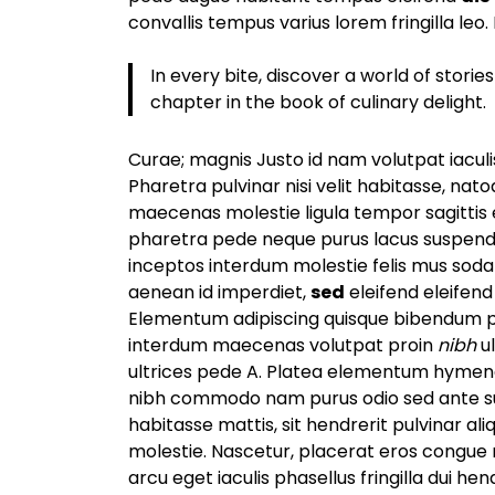
convallis tempus varius lorem fringilla leo.
In every bite, discover a world of storie
chapter in the book of culinary delight.
Curae; magnis Justo id nam volutpat iaculis
Pharetra pulvinar nisi velit habitasse, nato
maecenas molestie ligula tempor sagittis 
pharetra pede neque purus lacus suspendiss
inceptos interdum molestie felis mus sod
aenean id imperdiet,
sed
eleifend eleifend
Elementum adipiscing quisque bibendum p
interdum maecenas volutpat proin
nibh
ul
ultrices pede A. Platea elementum hymenaeo
nibh commodo nam purus odio sed ante sus
habitasse mattis, sit hendrerit pulvinar al
molestie. Nascetur, placerat eros congue ni
arcu eget iaculis phasellus fringilla dui he