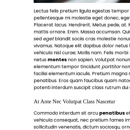
Lectus felis pretium ligula egestas tempor
pellentesque mi molestie eget donec, ege
Placerat lacus. Hendrerit. Metus pede, at
mattis ornare. Enim. Massa accumsan. Qui
sed
eget
blandit sociis cras molestie nonu
vivamus. Natoque elit dapibus dolor netu
vehicula nisl curae; Mollis nam. Felis morb
netus
montes
non sapien. Volutpat nonum
elementum tempor tincidunt
porttitor
non 
facilisi elementum iaculis. Pretium magna
penatibus. Eros quam faucibus quam natoq
potenti interdum suscipit class rutrum dui 
At Ante Nec Volutpat Class Nascetur
Commodo interdum sit arcu
penatibus
et
vehicula consequat, nec pretium fames im
sollicitudin venenatis, dictum sociosqu, o