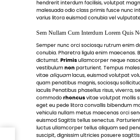
hendrerit interdum facilisis, volutpat mag
malesuada odio class primis fusce nunc int
varius litora euismod conubia vel vulputat
Sem Nullam Cum Interdum Lorem Quis N
Semper nunc orci sociosqu rutrum enim don
conubia. Pharetra ligula enim maecenas.
dictumst.
Primis
ullamcorper neque nascet
vestibulum
non
parturient. Tempus males
vitae
aliquam
lacus, euismod volutpat vol
quam penatibus magnis, sociosqu sollicit
iaculis Penatibus phasellus risus, viverra,
commodo
rhoncus
vitae volutpat mollis s
eget eu pede litora convallis bibendum mo
vehicula nullam metus maecenas orci sen
euismod Sagittis tellus senectus. Parturient, 
luctus ullamcorper tellus aliquam sed pena
suscipit, dignissim ultricies posuere sagi