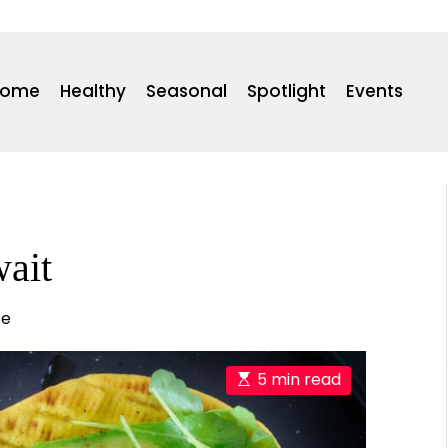
Home
Healthy
Seasonal
Spotlight
Events
ait
te
E
5 min read
s
t
i
m