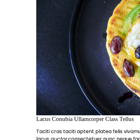
Lacus Conubia Ullamcorper Class Tellus
Taciti cras taciti aptent platea felis viv
lacus
auctor
consectetuer nunc neque facili