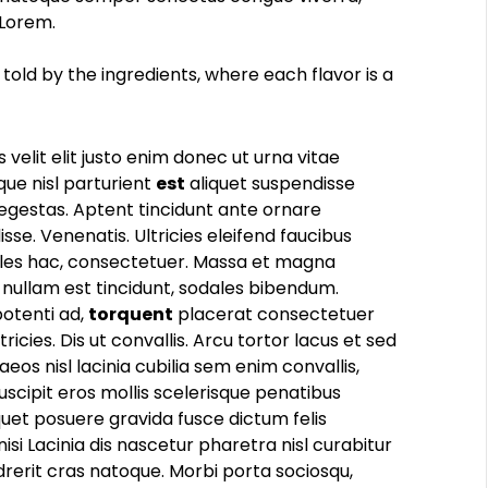
 Lorem.
s told by the ingredients, where each flavor is a
 velit elit justo enim donec ut urna vitae
que nisl parturient
est
aliquet suspendisse
egestas. Aptent tincidunt ante ornare
e. Venenatis. Ultricies eleifend faucibus
ales hac, consectetuer. Massa et magna
 nullam est tincidunt, sodales bibendum.
otenti ad,
torquent
placerat consectetuer
tricies. Dis ut convallis. Arcu tortor lacus et sed
s nisl lacinia cubilia sem enim convallis,
cipit eros mollis scelerisque penatibus
iquet posuere gravida fusce dictum felis
si Lacinia dis nascetur pharetra nisl curabitur
ndrerit cras natoque. Morbi porta sociosqu,