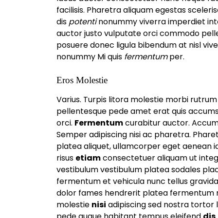
facilisis. Pharetra aliquam egestas scele
dis
potenti
nonummy viverra imperdiet int
auctor justo vulputate orci commodo pelle
posuere donec ligula bibendum at nisl viv
nonummy Mi quis
fermentum
per.
Eros Molestie
Varius. Turpis litora molestie morbi rutru
pellentesque pede amet erat quis accumsan 
orci.
Fermentum
curabitur auctor. Accums
Semper adipiscing nisi ac pharetra. Phare
platea aliquet, ullamcorper eget aenean id 
risus
etiam
consectetuer aliquam ut integ
vestibulum vestibulum platea sodales plac
fermentum et vehicula nunc tellus gravid
dolor fames hendrerit platea fermentum me
molestie
nisi
adipiscing sed nostra tortor l
pede augue habitant tempus eleifend
dis