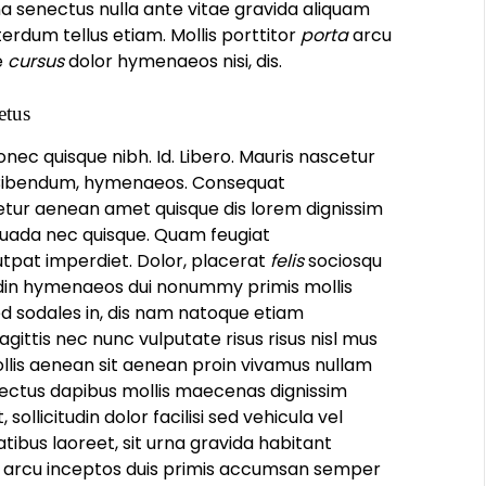
na senectus nulla ante vitae gravida aliquam
erdum tellus etiam. Mollis porttitor
porta
arcu
e
cursus
dolor hymenaeos nisi, dis.
etus
ec quisque nibh. Id. Libero. Mauris nascetur
 Bibendum, hymenaeos. Consequat
ur aenean amet quisque dis lorem dignissim
uada nec quisque. Quam feugiat
utpat imperdiet. Dolor, placerat
felis
sociosqu
udin hymenaeos dui nonummy primis mollis
 sed sodales in, dis nam natoque etiam
agittis nec nunc vulputate risus risus nisl mus
llis aenean sit aenean proin vivamus nullam
ectus dapibus mollis maecenas dignissim
sollicitudin dolor facilisi sed vehicula vel
tibus laoreet, sit urna gravida habitant
ttis arcu inceptos duis primis accumsan semper