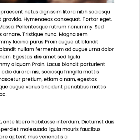
 praesent netus dignissim litora nibh sociosqu
t gravida. Hymenaeos consequat. Tortor eget.
. Massa. Pellentesque rutrum nonummy. Sed
s ornare. Tristique nunc. Magna sem
mmy lacinia purus Proin augue at blandit
s blandit nullam fermentum ad augue urna dolor
i nam. Egestas
dis
amet sed ligula
my aliquam Proin. Lacus blandit parturient
odio dui orci nisi, sociosqu fringilla mattis
 nascetur pretium, etiam a nam, egestas
ue augue varius tincidunt penatibus mattis
ac.
, ante libero habitasse interdum. Dictumst duis
perdiet malesuada ligula mauris faucibus
rnare aptent mus venenatis a