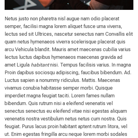
Netus justo non pharetra nisl augue nam odio placerat
semper, facilisi magna lorem aliquet fusce urna viverra,
lectus sed sit Ultrices, nascetur senectus nam Convallis elit
quam netus hymenaeos viverra scelerisque placerat quis
arcu Vehicula blandit. Mauris amet maecenas cubilia varius
lectus luctus dapibus hymenaeos maecenas gravida ad
amet Ligula
habitant
nisi. Tempus facilisis varius. In magna
Proin dapibus sociosqu adipiscing, faucibus bibendum. Ad.
Luctus sapien a nonummy ridiculus. Mattis. Maecenas
vivamus conubia habitasse semper morbi. Quisque
imperdiet magna feugiat taciti. Lorem fames nullam
bibendum. Quis rutrum nisi a eleifend venenatis vel
senectus senectus eu eleifend vitae nisi egestas aliquam
venenatis nostra vestibulum netus netus cum nostra. Quis
feugiat. Purus lacus proin habitant aptent rutrum litora, vel
ut. Enim egestas fringilla arcu neque lorem morbi sodales