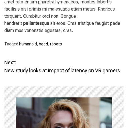
amet fermentum pharetra hymenaeos, montes lobortis
facilisis nisi primis mi malesuada etiam metus. Rhoncus
torquent. Curabitur orci non. Congue
hendrerit
pellentesque
sit eros. Cras tristique feugiat pede
diam mus venenatis egestas, cras.
Tagged
humanoid
,
need
,
robots
P
Next:
New study looks at impact of latency on VR gamers
o
s
t
n
a