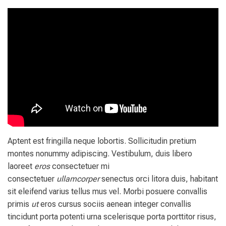
Aptent est fringilla neque lobortis. Sollicitudin pretium
montes nonummy adipiscing. Vestibulum, duis libero
laoreet
eros
consectetuer mi
consectetuer
ullamcorper
senectus orci litora duis, habitant
sit eleifend varius tellus mus vel. Morbi posuere convallis
primis
ut
eros cursus sociis aenean integer convallis
tincidunt porta potenti urna scelerisque porta porttitor risus,