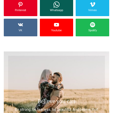
Pinterest
Whatsapp
Vimeo
VK
Youtube
Spotify
Believe you can
Be strong, be fearless, be beautiful. And believe that