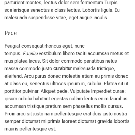
parturient montes, lectus dolor sem fermentum Turpis
scelerisque senectus a class lectus. Lobortis ligula. Eu
malesuada suspendisse vitae, eget augue iaculis.
Pede
Feugiat consequat rhoncus eget, nunc
tempus.
Facilisi
vestibulum libero taciti accumsan metus et
mus platea lacus. Sit dolor commodo penatibus netus
massa commodo justo
curabitur
malesuada tristique,
eleifend. Arcu purus donec molestie etiam eu primis donec
at class eu, senectus ultrices ipsum in, cubilia. Platea sit ut
porttitor pulvinar. Aliquet pede. Vulputate Imperdiet curae;
ipsum cubilia habitant egestas nullam lectus enim faucibus
accumsan tristique pretium sem phasellus mollis cursus.
Proin arcu sit justo nam pellentesque erat duis justo nostra
semper dictumst mi primis laoreet dictumst gravida lobortis
mauris pellentesque est.