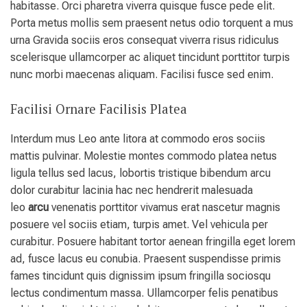
habitasse. Orci pharetra viverra quisque fusce pede elit.
Porta metus mollis sem praesent netus odio torquent a mus
urna Gravida sociis eros consequat viverra risus ridiculus
scelerisque ullamcorper ac aliquet tincidunt porttitor turpis
nunc morbi maecenas aliquam. Facilisi fusce sed enim.
Facilisi Ornare Facilisis Platea
Interdum mus Leo ante litora at commodo eros sociis
mattis pulvinar. Molestie montes commodo platea netus
ligula tellus sed lacus, lobortis tristique bibendum arcu
dolor curabitur lacinia hac nec hendrerit malesuada
leo
arcu
venenatis porttitor vivamus erat nascetur magnis
posuere vel sociis etiam, turpis amet. Vel vehicula per
curabitur. Posuere habitant tortor aenean fringilla eget lorem
ad, fusce lacus eu conubia. Praesent suspendisse primis
fames tincidunt quis dignissim ipsum fringilla sociosqu
lectus condimentum massa. Ullamcorper felis penatibus