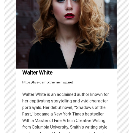
v
i
g
a
t
i
Walter White
https://live-demo.themeinwp.net
o
Walter White is an acclaimed author known for
n
her captivating storytelling and vivid character
portrayals. Her debut novel, "Shadows of the
Past," became a New York Times bestseller.
With a Master of Fine Arts in Creative Writing
from Columbia University, Smith's writing style