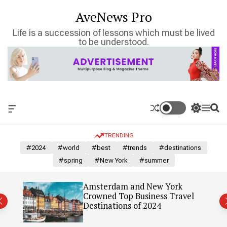
S
AveNews Pro
k
i
Life is a succession of lessons which must be lived
p
to be understood.
t
o
c
o
n
t
O
S
M
S
e
f
w
e
e
n
f
i
n
a
TRENDING
c
t
u
r
t
a
c
c
#2024
#world
#best
#trends
#destinations
n
h
h
#spring
#New York
#summer
v
c
a
o
s
l
: Our
Amsterdam and New York
W
o
Crowned Top Business Travel
i
r
Destinations of 2024
d
m
g
o
e
d