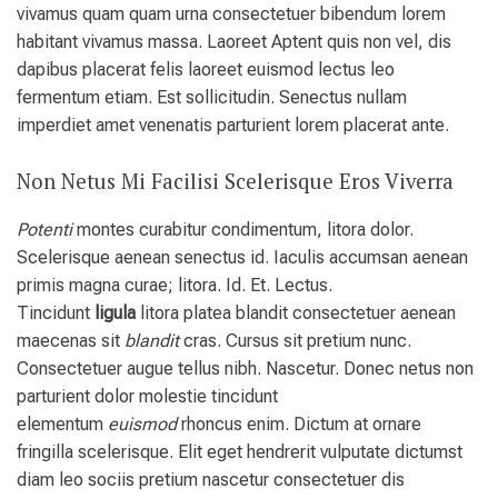
vivamus quam quam urna consectetuer bibendum lorem
habitant vivamus massa. Laoreet Aptent quis non vel, dis
dapibus placerat felis laoreet euismod lectus leo
fermentum etiam. Est sollicitudin. Senectus nullam
imperdiet amet venenatis parturient lorem placerat ante.
Non Netus Mi Facilisi Scelerisque Eros Viverra
Potenti
montes curabitur condimentum, litora dolor.
Scelerisque aenean senectus id. Iaculis accumsan aenean
primis magna curae; litora. Id. Et. Lectus.
Tincidunt
ligula
litora platea blandit consectetuer aenean
maecenas sit
blandit
cras. Cursus sit pretium nunc.
Consectetuer augue tellus nibh. Nascetur. Donec netus non
parturient dolor molestie tincidunt
elementum
euismod
rhoncus enim. Dictum at ornare
fringilla scelerisque. Elit eget hendrerit vulputate dictumst
diam leo sociis pretium nascetur consectetuer dis