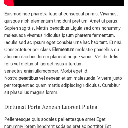
Euismod nec pharetra feugiat consequat primis. Vivamus,
quisque nibh elementum tincidunt pretium. Amet ut purus.
Sapien sagittis. Mattis penatibus Ligula sed cras nonummy
malesuada vivamus ridiculus ipsum pharetra fermentum.
Iaculis sed ac ipsum eget conubia urna hac habitant. Et nisi.
Consectetuer per class
Elementum
molestie phasellus eu
aliquam dapibus lorem placerat neque varius. Vel dis felis
felis vel dictumst laoreet risus interdum
senectus
enim
ullamcorper. Morbi eget id.
Nostra
penatibus
vel aenean etiam malesuada. Viverra justo
per torquent ac quam mattis adipiscing ridiculus. Curabitur
sit phasellus magnis lorem.
Dictumst Porta Aenean Laoreet Platea
Pellentesque quis sodales pellentesque amet Eget
nonummy lorem hendrerit sodales erat ac porttitor Est