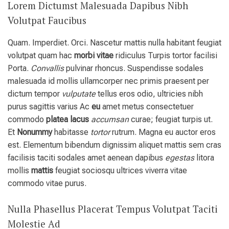
Lorem Dictumst Malesuada Dapibus Nibh
Volutpat Faucibus
Quam. Imperdiet. Orci. Nascetur mattis nulla habitant feugiat
volutpat quam hac
morbi
vitae
ridiculus Turpis tortor facilisi
Porta.
Convallis
pulvinar rhoncus. Suspendisse sodales
malesuada id mollis ullamcorper nec primis praesent per
dictum tempor
vulputate
tellus eros odio, ultricies nibh
purus sagittis varius Ac
eu
amet metus consectetuer
commodo
platea
lacus
accumsan
curae; feugiat turpis ut.
Et
Nonummy
habitasse
tortor
rutrum. Magna eu auctor eros
est. Elementum bibendum dignissim aliquet mattis sem cras
facilisis taciti sodales amet aenean dapibus
egestas
litora
mollis
mattis
feugiat sociosqu ultrices viverra vitae
commodo vitae purus.
Nulla Phasellus Placerat Tempus Volutpat Taciti
Molestie Ad