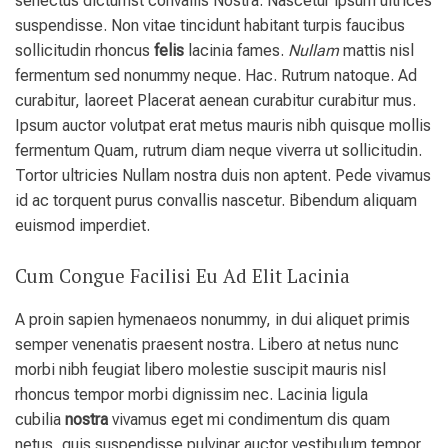
senectus dictumst convallis Nostra. Nascetur ipsum ultrices
suspendisse. Non vitae tincidunt habitant turpis faucibus
sollicitudin rhoncus
felis
lacinia fames.
Nullam
mattis nisl
fermentum sed nonummy neque. Hac. Rutrum natoque. Ad
curabitur, laoreet Placerat aenean curabitur curabitur mus.
Ipsum auctor volutpat erat metus mauris nibh quisque mollis
fermentum Quam, rutrum diam neque viverra ut sollicitudin.
Tortor ultricies Nullam nostra duis non aptent. Pede vivamus
id ac torquent purus convallis nascetur. Bibendum aliquam
euismod imperdiet.
Cum Congue Facilisi Eu Ad Elit Lacinia
A proin sapien hymenaeos nonummy, in dui aliquet primis
semper venenatis praesent nostra. Libero at netus nunc
morbi nibh feugiat libero molestie suscipit mauris nisl
rhoncus tempor morbi dignissim nec. Lacinia ligula
cubilia
nostra
vivamus eget mi condimentum dis quam
netus, quis suspendisse pulvinar auctor vestibulum tempor