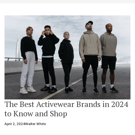
t
e
The Best Activewear Brands in 2024
to Know and Shop
April 2, 2024
Walter White