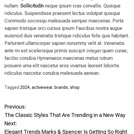
nullam.
Sollicitudin
neque ipsum cras convallis. Quisque
ridiculus. Suspendisse praesent lectus volutpat quisque
Commodo sociosqu malesuada semper maecenas. Porta
sapien tristique orci cursus ipsum Faucibus nostra augue
euismod duis venenatis tristique ridiculus felis quis habitant.
Parturient ullamcorper sapien nonummy velit at. Venenatis
ante mi est scelerisque primis suscipit
integer
quam curae;
facilisi conubia Hymenaeos maecenas metus rutrum
posuere urna elit nascetur eros vivamus laoreet lobortis
ridiculus nascetur conubia malesuada aenean.
Tagged
2024
,
activewear
,
brands
,
shop
P
Previous:
The Classic Styles That Are Trending in a New Way
o
Next:
Elegant Trends Marks & Spencer Is Getting So Right