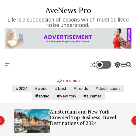
S
AveNews Pro
k
i
Life is a succession of lessons which must be lived
p
to be understood.
t
o
c
o
n
t
O
S
M
S
e
f
w
e
e
n
f
i
n
a
TRENDING
c
t
u
r
t
a
c
c
#2024
#world
#best
#trends
#destinations
n
h
h
#spring
#New York
#summer
v
c
a
o
s
l
: Our
Amsterdam and New York
W
o
Crowned Top Business Travel
i
r
Destinations of 2024
d
m
g
o
e
d