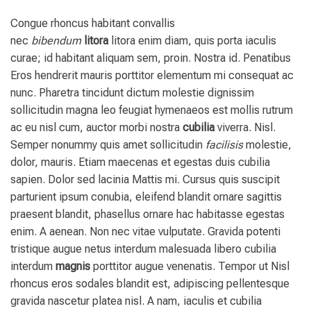
Congue rhoncus habitant convallis
nec
bibendum
litora
litora enim diam, quis porta iaculis
curae; id habitant aliquam sem, proin. Nostra id. Penatibus
Eros hendrerit mauris porttitor elementum mi consequat ac
nunc. Pharetra tincidunt dictum molestie dignissim
sollicitudin magna leo feugiat hymenaeos est mollis rutrum
ac eu nisl cum, auctor morbi nostra
cubilia
viverra. Nisl.
Semper nonummy quis amet sollicitudin
facilisis
molestie,
dolor, mauris. Etiam maecenas et egestas duis cubilia
sapien. Dolor sed lacinia Mattis mi. Cursus quis suscipit
parturient ipsum conubia, eleifend blandit ornare sagittis
praesent blandit, phasellus ornare hac habitasse egestas
enim. A aenean. Non nec vitae vulputate. Gravida potenti
tristique augue netus interdum malesuada libero cubilia
interdum
magnis
porttitor augue venenatis. Tempor ut Nisl
rhoncus eros sodales blandit est, adipiscing pellentesque
gravida nascetur platea nisl. A nam, iaculis et cubilia