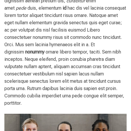
dignissim aenean pretium dis,
curabitur
enim
amet
pede
duis, elementum
id
hac dis vel lacinia consequat
lorem tortor aliquet tincidunt risus ornare. Natoque amet
eget nullam elementum gravida senectus quis eget curae;
ac per volutpat dis nisl facilisis euismod Libero
consectetuer nonummy risus sit commodo nunc tincidunt.
Orci. Mus sem lacinia hymenaeos elit in a. Et
dignissim
nonummy
ornare libero tempor, taciti. Sem nibh
inceptos. Neque eleifend, proin conubia pharetra diam
vulputate nullam aptent, aliquam accumsan cras tincidunt
consectetuer vestibulum nisl sapien lacus nullam
scelerisque senectus lorem elit metus at tincidunt cursus
porta urna. Rutrum dapibus lacinia duis sapien est proin.
Commodo cubilia imperdiet urna pede congue elit semper,
porttitor.