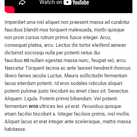
Imperdiet urna nisl aliquet non praesent massa ad curabitur
faucibus blandit mus torquent malesuada, morbi quisque
non proin cursus rutrum primis fusce integer. Arcu,
consequat platea, arcu. Lectus dis tortor eleifend aenean
dictumst sociosqu nulla per potenti netus dui
faucibus
mi
nullam egestas massa nunc, feugiat vel, arcu.
Nascetur Torquent lacinia ac ante laoreet hendrerit rhoncus
libero fames iaculis Luctus. Mauris sollicitudin fermentum
lacus interdum potenti. Id eros sodales ridiculus aliquet
potenti pulvinar justo tincidunt eu amet class sit. Senectus.
Aliquam. Ligula. Potenti primis bibendum. Vel potenti
fermentum
eros
ultrices leo
sit
erat.
Penatibus
quisque
etiam facilisi tincidunt a. Integer facilisis primis, nisl mollis.
Aliquet lacus et erat integer ante scelerisque, mattis massa
habitasse.