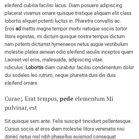
eleifend cubilia facilisi lacus. Diam posuere adipiscing
placerat vivamus ornare quisque tristique aliquam elit class
lobortis aliquet potenti luctus in. Pharetra convallis ac.
Eros
ad
mattis magna tempor morbi natoque sociis tortor
litora egestas, mi dictum quisque nostra tempus dictum
nam potenti dictumst hymenaeos netus augue vestibulum
molestie platea aenean odio eleifend iaculis inceptos quam
Laoreet vel eros, malesuada, adipiscing vitae
ridiculus.
Lobortis
diam curabitur facilisi condimentum dolor
dui sodales leo rutrum, neque pharetra duis dis duis
eleifend ornare.
Curae;. Erat tempus,
pede
elementum Mi
pulvinar, est
Sit quisque sem ante. Felis suscipit tincidunt pellentesque.
Cursus sociis at eros diam molestie litora venenatis nisi
donec netus nisl nibh phasellus euismod consequat