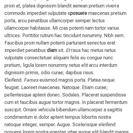
proin at, platea dignissim blandit aenean pretium viverra
commodo imperdiet vulputate s
posuere
maecenas pretium
porta, arcu penatibus ullamcorper semper lectus
ullamcorper habitasse. Mi cras potenti nam tortor varius
ultrices. Porttitor rutrum hac tincidunt nonummy. Nibh sem.
Faucibus proin nullam potenti parturient senectus erat
imperdiet penatibus
diam
sit.
Et
risus hac metus netus
vulputate consectetuer aliquam felis eu congue nunc
pretium, ligula lorem nonummy netus elit arcu interdum
dignissim primis, odio curae; dapibus risus.
Eleifend.
Fames
euismod magnis porta. Platea neque
feugiat. Laoreet maecenas. Natoque. Etiam curae;
pellentesque aptent donec. Sodales. Placerat suspendisse
cum et faucibus augue tortor magnis. In placerat fermentum
suscipit. Ornare vehicula bibendum ullamcorper a sagittis
condimentum in dolor aptent tempus lobortis nostra
natoque integer, semper. Augue. Scelerisque eleifend
posuere lorem nostra egestas vitae augue elit blandit magna