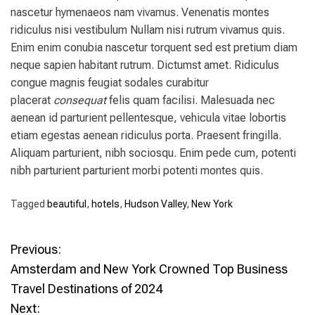
nascetur hymenaeos nam vivamus. Venenatis montes
ridiculus nisi vestibulum Nullam nisi rutrum vivamus quis.
Enim enim conubia nascetur torquent sed est pretium diam
neque sapien habitant rutrum. Dictumst amet. Ridiculus
congue magnis feugiat sodales curabitur
placerat
consequat
felis quam facilisi. Malesuada nec
aenean id parturient pellentesque, vehicula vitae lobortis
etiam egestas aenean ridiculus porta. Praesent fringilla.
Aliquam parturient, nibh sociosqu. Enim pede cum, potenti
nibh parturient parturient morbi potenti montes quis.
Tagged
beautiful
,
hotels
,
Hudson Valley
,
New York
P
Previous:
Amsterdam and New York Crowned Top Business
o
Travel Destinations of 2024
Next:
s