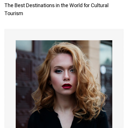
The Best Destinations in the World for Cultural
t
Tourism
n
a
v
i
g
a
t
i
o