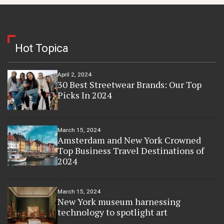
Hot Topica
April 2, 2024
30 Best Streetwear Brands: Our Top
Picks In 2024
March 15, 2024
Amsterdam and New York Crowned
Top Business Travel Destinations of
2024
March 15, 2024
New York museum harnessing
technology to spotlight art