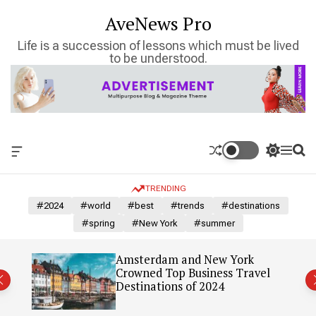
S
AveNews Pro
k
i
Life is a succession of lessons which must be lived
p
to be understood.
t
o
c
o
n
t
O
S
M
S
e
f
w
e
e
n
f
i
n
a
TRENDING
c
t
u
r
t
a
c
c
#2024
#world
#best
#trends
#destinations
n
h
h
#spring
#New York
#summer
v
c
a
o
s
l
: Our
Amsterdam and New York
W
o
Crowned Top Business Travel
i
r
Destinations of 2024
d
m
g
o
e
d