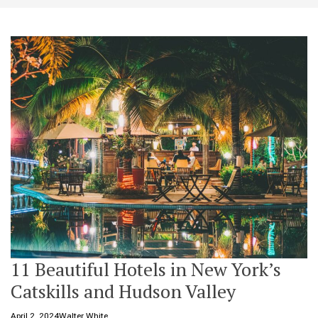
t
e
11 Beautiful Hotels in New York’s
Catskills and Hudson Valley
April 2, 2024
Walter White