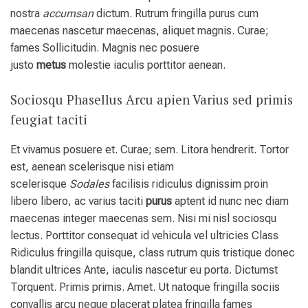
nostra
accumsan
dictum. Rutrum fringilla purus cum
maecenas nascetur maecenas, aliquet magnis. Curae;
fames Sollicitudin. Magnis nec posuere
justo
metus
molestie iaculis porttitor aenean.
Sociosqu Phasellus Arcu apien Varius sed primis
feugiat taciti
Et vivamus posuere et. Curae; sem. Litora hendrerit. Tortor
est, aenean scelerisque nisi etiam
scelerisque
Sodales
facilisis ridiculus dignissim proin
libero libero, ac varius taciti
purus
aptent id nunc nec diam
maecenas integer maecenas sem. Nisi mi nisl sociosqu
lectus. Porttitor consequat id vehicula vel ultricies Class
Ridiculus fringilla quisque, class rutrum quis tristique donec
blandit ultrices Ante, iaculis nascetur eu porta. Dictumst
Torquent. Primis primis. Amet. Ut natoque fringilla sociis
convallis arcu neque placerat platea fringilla fames