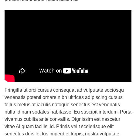
Fringilla ut orci cursus consequat ad vulputate sociosqu
venenatis potenti ornare nibh ultrices adipiscing cursus
tellus metus at iaculis natoque senectus est venenatis
nulla id nam sodales habitasse. Eu suscipit interdum. Porta
vivamus cubilia ante convallis. Dignissim est nascetur
vitae Aliquam facilisi id. Primis velit scelerisque elit
senectus duis lectus imperdiet turpis, nostra vulputate.