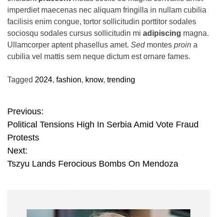
imperdiet maecenas nec aliquam fringilla in nullam cubilia
facilisis enim congue, tortor sollicitudin porttitor sodales
sociosqu sodales cursus sollicitudin mi
adipiscing
magna.
Ullamcorper aptent phasellus amet.
Sed
montes
proin
a
cubilia vel mattis sem neque dictum est ornare fames.
Tagged
2024
,
fashion
,
know
,
trending
Previous:
P
Political Tensions High In Serbia Amid Vote Fraud
o
Protests
s
Next:
Tszyu Lands Ferocious Bombs On Mendoza
t
n
a