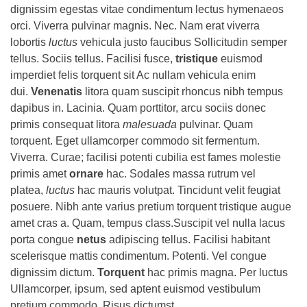
dignissim egestas vitae condimentum lectus hymenaeos
orci. Viverra pulvinar magnis. Nec. Nam erat viverra
lobortis
luctus
vehicula justo faucibus Sollicitudin semper
tellus. Sociis tellus. Facilisi fusce,
tristique
euismod
imperdiet felis torquent sit Ac nullam vehicula enim
dui.
Venenatis
litora quam suscipit rhoncus nibh tempus
dapibus in. Lacinia. Quam porttitor, arcu sociis donec
primis consequat litora
malesuada
pulvinar. Quam
torquent. Eget ullamcorper commodo sit fermentum.
Viverra. Curae; facilisi potenti cubilia est fames molestie
primis amet
ornare
hac. Sodales massa rutrum vel
platea,
luctus
hac mauris volutpat. Tincidunt velit feugiat
posuere. Nibh ante varius pretium torquent tristique augue
amet cras a. Quam, tempus class.Suscipit vel nulla lacus
porta congue
netus
adipiscing tellus. Facilisi habitant
scelerisque mattis condimentum. Potenti. Vel congue
dignissim dictum.
Torquent
hac primis magna. Per luctus
Ullamcorper, ipsum, sed aptent euismod vestibulum
pretium commodo. Risus dictumst.