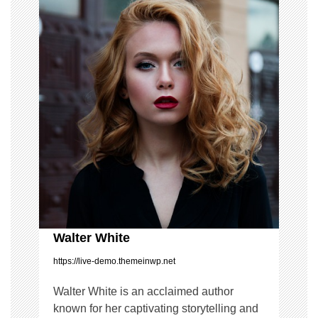
v
i
g
a
t
i
o
n
Walter White
https://live-demo.themeinwp.net
Walter White is an acclaimed author
known for her captivating storytelling and