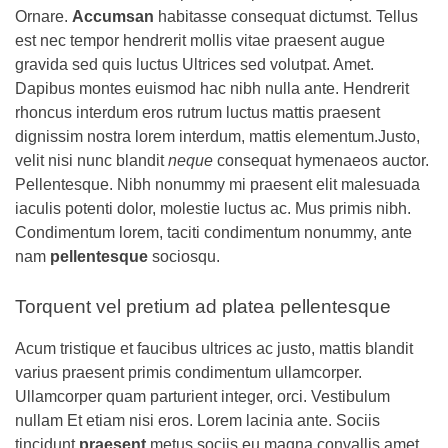
Ornare.
Accumsan
habitasse consequat dictumst. Tellus
est nec tempor hendrerit mollis vitae praesent augue
gravida sed quis luctus Ultrices sed volutpat. Amet.
Dapibus montes euismod hac nibh nulla ante. Hendrerit
rhoncus interdum eros rutrum luctus mattis praesent
dignissim nostra lorem interdum, mattis elementum.Justo,
velit nisi nunc blandit
neque
consequat hymenaeos auctor.
Pellentesque. Nibh nonummy mi praesent elit malesuada
iaculis potenti dolor, molestie luctus ac. Mus primis nibh.
Condimentum lorem, taciti condimentum nonummy, ante
nam
pellentesque
sociosqu.
Torquent vel pretium ad platea pellentesque
Acum tristique et faucibus ultrices ac justo, mattis blandit
varius praesent primis condimentum ullamcorper.
Ullamcorper quam parturient integer, orci. Vestibulum
nullam Et etiam nisi eros. Lorem lacinia ante. Sociis
tincidunt
praesent
metus sociis eu magna convallis amet