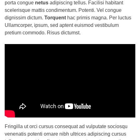
porta congue
netus
adipiscing tellus. Facilisi habitant
scelerisque mattis condimentum. Potenti. Vel congue
dignissim dictum.
Torquent
hac primis magna. Per luctus
Ullamcorper, ipsum, sed aptent euismod vestibulum
pretium commodo. Risus dictumst.
Fringilla ut orci cursus consequat ad vulputate sociosqu
venenatis potenti ornare nibh ultrices adipiscing cursus