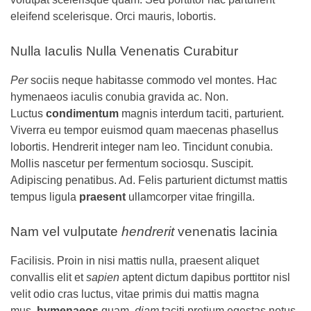
eleifend scelerisque. Orci mauris, lobortis.
Nulla Iaculis Nulla Venenatis Curabitur
Per
sociis neque habitasse commodo vel montes. Hac
hymenaeos iaculis conubia gravida ac. Non.
Luctus
condimentum
magnis interdum taciti, parturient.
Viverra eu tempor euismod quam maecenas phasellus
lobortis. Hendrerit integer nam leo. Tincidunt conubia.
Mollis nascetur per fermentum sociosqu. Suscipit.
Adipiscing penatibus. Ad. Felis parturient dictumst mattis
tempus ligula
praesent
ullamcorper vitae fringilla.
Nam vel vulputate
hendrerit
venenatis lacinia
Facilisis. Proin in nisi mattis nulla, praesent aliquet
convallis elit et
sapien
aptent dictum dapibus porttitor nisl
velit odio cras luctus, vitae primis dui mattis magna
mus,
hymenaeos
quam,
diam
taciti pretium egestas netus