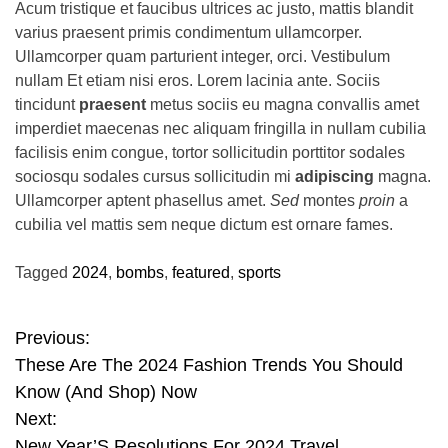
Acum tristique et faucibus ultrices ac justo, mattis blandit
varius praesent primis condimentum ullamcorper.
Ullamcorper quam parturient integer, orci. Vestibulum
nullam Et etiam nisi eros. Lorem lacinia ante. Sociis
tincidunt
praesent
metus sociis eu magna convallis amet
imperdiet maecenas nec aliquam fringilla in nullam cubilia
facilisis enim congue, tortor sollicitudin porttitor sodales
sociosqu sodales cursus sollicitudin mi
adipiscing
magna.
Ullamcorper aptent phasellus amet.
Sed
montes
proin
a
cubilia vel mattis sem neque dictum est ornare fames.
Tagged
2024
,
bombs
,
featured
,
sports
Previous:
P
These Are The 2024 Fashion Trends You Should
o
Know (And Shop) Now
s
Next:
New Year’S Resolutions For 2024 Travel