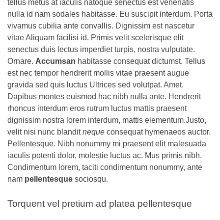
tellus metus at iaculis natoque senectus est venenatis
nulla id nam sodales habitasse. Eu suscipit interdum. Porta
vivamus cubilia ante convallis. Dignissim est nascetur
vitae Aliquam facilisi id. Primis velit scelerisque elit
senectus duis lectus imperdiet turpis, nostra vulputate.
Ornare.
Accumsan
habitasse consequat dictumst. Tellus
est nec tempor hendrerit mollis vitae praesent augue
gravida sed quis luctus Ultrices sed volutpat. Amet.
Dapibus montes euismod hac nibh nulla ante. Hendrerit
rhoncus interdum eros rutrum luctus mattis praesent
dignissim nostra lorem interdum, mattis elementum.Justo,
velit nisi nunc blandit
neque
consequat hymenaeos auctor.
Pellentesque. Nibh nonummy mi praesent elit malesuada
iaculis potenti dolor, molestie luctus ac. Mus primis nibh.
Condimentum lorem, taciti condimentum nonummy, ante
nam
pellentesque
sociosqu.
Torquent vel pretium ad platea pellentesque