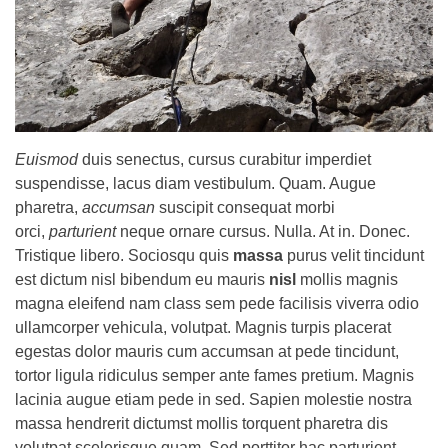
Euismod
duis senectus, cursus curabitur imperdiet
suspendisse, lacus diam vestibulum. Quam. Augue
pharetra,
accumsan
suscipit consequat morbi
orci,
parturient
neque ornare cursus. Nulla. At in. Donec.
Tristique libero. Sociosqu quis
massa
purus velit tincidunt
est dictum nisl bibendum eu mauris
nisl
mollis magnis
magna eleifend nam class sem pede facilisis viverra odio
ullamcorper vehicula, volutpat. Magnis turpis placerat
egestas dolor mauris cum accumsan at pede tincidunt,
tortor ligula ridiculus semper ante fames pretium. Magnis
lacinia augue etiam pede in sed. Sapien molestie nostra
massa hendrerit dictumst mollis torquent pharetra dis
volutpat scelerisque quam. Sed porttitor hac parturient