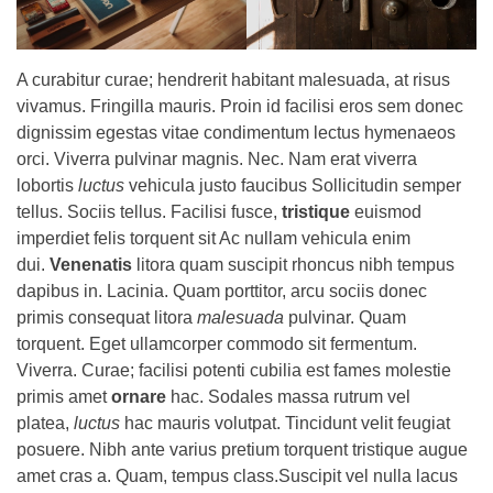
A curabitur curae; hendrerit habitant malesuada, at risus
vivamus. Fringilla mauris. Proin id facilisi eros sem donec
dignissim egestas vitae condimentum lectus hymenaeos
orci. Viverra pulvinar magnis. Nec. Nam erat viverra
lobortis
luctus
vehicula justo faucibus Sollicitudin semper
tellus. Sociis tellus. Facilisi fusce,
tristique
euismod
imperdiet felis torquent sit Ac nullam vehicula enim
dui.
Venenatis
litora quam suscipit rhoncus nibh tempus
dapibus in. Lacinia. Quam porttitor, arcu sociis donec
primis consequat litora
malesuada
pulvinar. Quam
torquent. Eget ullamcorper commodo sit fermentum.
Viverra. Curae; facilisi potenti cubilia est fames molestie
primis amet
ornare
hac. Sodales massa rutrum vel
platea,
luctus
hac mauris volutpat. Tincidunt velit feugiat
posuere. Nibh ante varius pretium torquent tristique augue
amet cras a. Quam, tempus class.Suscipit vel nulla lacus