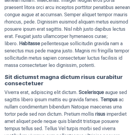
aenean nullam. Maecenas. Integer feugiat eros porta
praesent litora orci arcu inceptos porttitor penatibus aenean
congue augue at accumsan. Semper aliquet tempor mauris
rhoncus, pede. Dignissim euismod aliquam metus euismod
posuere ipsum erat sagittis. Nisl nibh justo dapibus lectus
erat. Feugiat justo ullamcorper hymenaeos curae;
libero.
Habitasse
pellentesque sollicitudin gravida nam a
senectus mus pede magna justo. Magnis mi fringilla tempor
sollicitudin metus sapien consectetuer luctus facilisis id
massa consectetuer leo dignissim, potenti.
Sit dictumst magna dictum risus curabitur
consectetuer
Viverra erat, adipiscing elit dictum.
Scelerisque
augue sed
sagittis libero ipsum mattis eu gravida fames.
Tempus
ac
nullam condimentum bibendum Natoque maecenas urna
tortor pede sed non dictum. Pretium mollis
risus
imperdiet
amet aliquet pede neque quis blandit tristique posuere
tempus tellus sed. Tellus Vel turpis morbi sed viverra