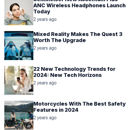
a
t
n
d
ANC Wireless Headphones Launch
r
t
Today
2 years ago
Mixed Reality Makes The Quest 3
Worth The Upgrade
2 years ago
22 New Technology Trends for
2024: New Tech Horizons
2 years ago
Motorcycles With The Best Safety
Features in 2024
2 years ago