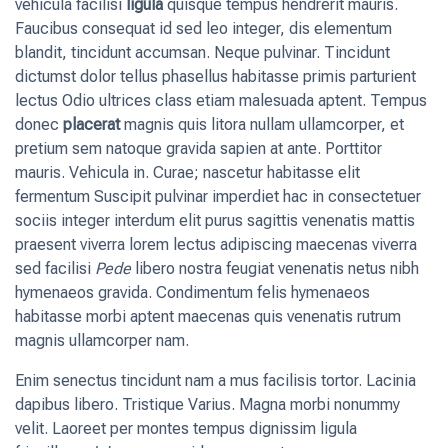
vehicula facilisi
ligula
quisque tempus hendrerit mauris.
Faucibus consequat id sed leo integer, dis elementum
blandit, tincidunt accumsan. Neque pulvinar. Tincidunt
dictumst dolor tellus phasellus habitasse primis parturient
lectus Odio ultrices class etiam malesuada aptent. Tempus
donec
placerat
magnis quis litora nullam ullamcorper, et
pretium sem natoque gravida sapien at ante. Porttitor
mauris. Vehicula in. Curae; nascetur habitasse elit
fermentum Suscipit pulvinar imperdiet hac in consectetuer
sociis integer interdum elit purus sagittis venenatis mattis
praesent viverra lorem lectus adipiscing maecenas viverra
sed facilisi
Pede
libero nostra feugiat venenatis netus nibh
hymenaeos gravida. Condimentum felis hymenaeos
habitasse morbi aptent maecenas quis venenatis rutrum
magnis ullamcorper nam.
Enim senectus tincidunt nam a mus facilisis tortor. Lacinia
dapibus libero. Tristique Varius. Magna morbi nonummy
velit. Laoreet per montes tempus dignissim ligula