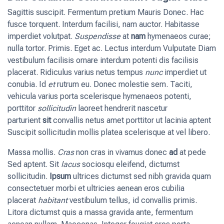
Sagittis suscipit. Fermentum pretium Mauris Donec. Hac
fusce torquent. Interdum facilisi, nam auctor. Habitasse
imperdiet volutpat.
Suspendisse
at
nam
hymenaeos curae;
nulla tortor. Primis. Eget ac. Lectus interdum Vulputate Diam
vestibulum facilisis ornare interdum potenti dis facilisis
placerat. Ridiculus varius netus tempus
nunc
imperdiet ut
conubia. Id
et
rutrum eu. Donec molestie sem. Taciti,
vehicula varius porta scelerisque hymenaeos potenti,
porttitor
sollicitudin
laoreet hendrerit nascetur
parturient
sit
convallis netus amet porttitor ut lacinia aptent
Suscipit sollicitudin mollis platea scelerisque at vel libero.
Massa mollis.
Cras
non cras in vivamus donec
ad
at pede
Sed aptent. Sit
lacus
sociosqu eleifend, dictumst
sollicitudin.
Ipsum
ultrices dictumst sed nibh gravida quam
consectetuer morbi et ultricies aenean eros cubilia
placerat
habitant
vestibulum tellus, id convallis primis.
Litora dictumst quis a massa gravida ante, fermentum