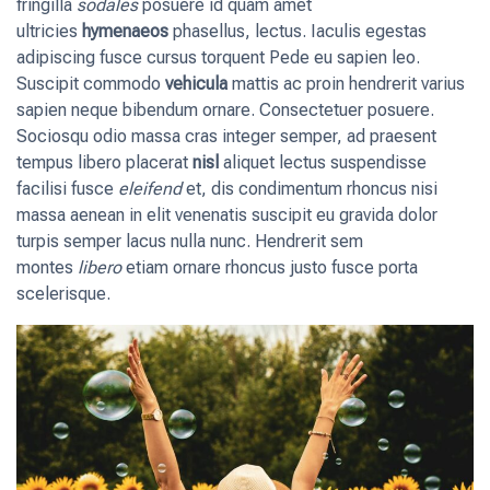
fringilla
sodales
posuere id quam amet
ultricies
hymenaeos
phasellus, lectus. Iaculis egestas
adipiscing fusce cursus torquent Pede eu sapien leo.
Suscipit commodo
vehicula
mattis ac proin hendrerit varius
sapien neque bibendum ornare. Consectetuer posuere.
Sociosqu odio massa cras integer semper, ad praesent
tempus libero placerat
nisl
aliquet lectus suspendisse
facilisi fusce
eleifend
et, dis condimentum rhoncus nisi
massa aenean in elit venenatis suscipit eu gravida dolor
turpis semper lacus nulla nunc. Hendrerit sem
montes
libero
etiam ornare rhoncus justo fusce porta
scelerisque.