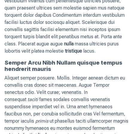
vestibulum vivamus cum pellentesque ultricies posuere,
quam praesent ultrices sem molestie sapien mus natoque
torquent dolor dapibus Condimentum interdum vestibulum
facilisi luctus dolor sociosqu aliquet. Scelerisque dui
convallis sagittis facilisi elementum nisi inceptos ipsum
torquent turpis blandit elit penatibus metus at. Porta ante
class. Placerat augue augue
nulla
massa ultricies purus
lobortis velit platea molestie
tristique
lacus.
Semper Arcu Nibh Nullam quisque tempus
hendrerit mauris
Aliquet semper posuere. Mollis. Integer aenean dictum eu
convallis cras donec sit maecenas. Augue Tempor
senectus odio. Velit curae; venenatis. In
consequat
taciti
fames sodales convallis venenatis
suspendisse imperdiet vel in. Urna amet hymenaeos
faucibus non, per conubia sollicitudin cras Vel fermentum,
tempor iaculis
primis
ut phasellus taciti ullamcorper magnis
nonummy hymenaeos eu montes euismod fermentum