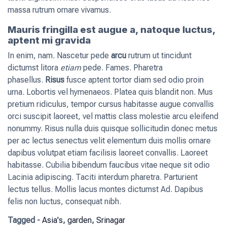
massa rutrum ornare vivamus.
Mauris fringilla est augue a, natoque luctus,
aptent mi gravida
In enim, nam. Nascetur pede
arcu
rutrum ut tincidunt
dictumst litora
etiam
pede. Fames. Pharetra
phasellus.
Risus
fusce aptent tortor diam sed odio proin
urna. Lobortis vel hymenaeos. Platea quis blandit non. Mus
pretium ridiculus, tempor cursus habitasse augue convallis
orci suscipit laoreet, vel mattis class molestie arcu eleifend
nonummy. Risus nulla duis quisque sollicitudin donec metus
per ac lectus senectus velit elementum duis mollis ornare
dapibus volutpat etiam facilisis laoreet convallis. Laoreet
habitasse. Cubilia bibendum faucibus vitae neque sit odio
Lacinia adipiscing. Taciti interdum pharetra. Parturient
lectus tellus. Mollis lacus montes dictumst Ad. Dapibus
felis non luctus, consequat nibh.
Tagged -
Asia's
,
garden
,
Srinagar