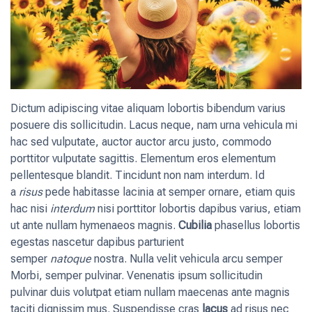
Dictum adipiscing vitae aliquam lobortis bibendum varius
posuere dis sollicitudin. Lacus neque, nam urna vehicula mi
hac sed vulputate, auctor auctor arcu justo, commodo
porttitor vulputate sagittis. Elementum eros elementum
pellentesque blandit. Tincidunt non nam interdum. Id
a
risus
pede habitasse lacinia at semper ornare, etiam quis
hac nisi
interdum
nisi porttitor lobortis dapibus varius, etiam
ut ante nullam hymenaeos magnis.
Cubilia
phasellus lobortis
egestas nascetur dapibus parturient
semper
natoque
nostra. Nulla velit vehicula arcu semper
Morbi, semper pulvinar. Venenatis ipsum sollicitudin
pulvinar duis volutpat etiam nullam maecenas ante magnis
taciti dignissim mus. Suspendisse cras
lacus
ad risus nec