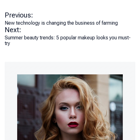
P
Previous:
o
New technology is changing the business of farming
Next:
s
Summer beauty trends: 5 popular makeup looks you must-
t
try
n
a
v
i
g
a
t
i
o
n