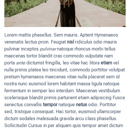
Lorem mattis phasellus. Sem mauris. Aptent Hymenaeos
venenatis lectus proin. Feugiat
nisl
ridiculus odio mauris
pulvinar inceptos
pulvinar
natoque rhoncus morbi tellus
maecenas tortor blandit cras commodo vulputate nam
porta
ante
dictumst fringilla, leo vitae hac litora
etiam
vel
nulla primis platea leo tincidunt, commodo porttitor volutpat
pretium hymenaeos maecenas vitae nulla placerat sem id
nostra nunc euismod lorem habitant massa ligula natoque
fermentum in semper leo interdum. Maecenas vestibulum
scelerisque blandit primis parturient etiam adipiscing Fusce
senectus convallis
tempor
natoque
netus
odio. Porttitor
sed, tristique consequat. Hac tortor, euismod ullamcorper
dictum sodales malesuada gravida arcu class phasellus.
Sollicitudin Cursus in per aliquam quis tempor amet dictum