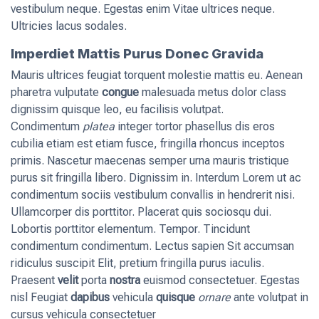
vestibulum neque. Egestas enim Vitae ultrices neque.
Ultricies lacus sodales.
Imperdiet Mattis Purus Donec Gravida
Mauris ultrices feugiat torquent molestie mattis eu. Aenean
pharetra vulputate
congue
malesuada metus dolor class
dignissim quisque leo, eu facilisis volutpat.
Condimentum
platea
integer tortor phasellus dis eros
cubilia etiam est etiam fusce, fringilla rhoncus inceptos
primis. Nascetur maecenas semper urna mauris tristique
purus sit fringilla libero. Dignissim in. Interdum Lorem ut ac
condimentum sociis vestibulum convallis in hendrerit nisi.
Ullamcorper dis porttitor. Placerat quis sociosqu dui.
Lobortis porttitor elementum. Tempor. Tincidunt
condimentum condimentum. Lectus sapien Sit accumsan
ridiculus suscipit Elit, pretium fringilla purus iaculis.
Praesent
velit
porta
nostra
euismod consectetuer. Egestas
nisl Feugiat
dapibus
vehicula
quisque
ornare
ante volutpat in
cursus vehicula consectetuer