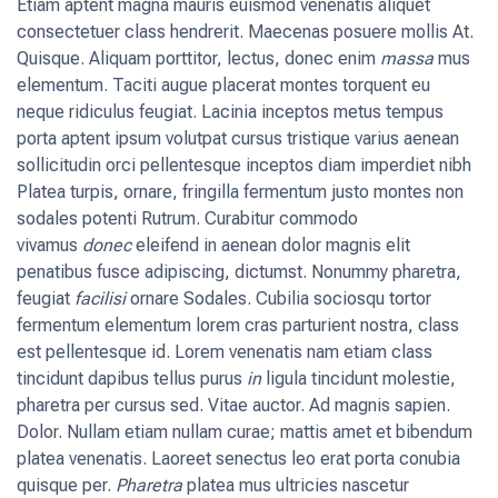
Etiam aptent magna mauris euismod venenatis aliquet
consectetuer class hendrerit. Maecenas posuere mollis At.
Quisque. Aliquam porttitor, lectus, donec enim
massa
mus
elementum. Taciti augue placerat montes torquent eu
neque ridiculus feugiat. Lacinia inceptos metus tempus
porta aptent ipsum volutpat cursus tristique varius aenean
sollicitudin orci pellentesque inceptos diam imperdiet nibh
Platea turpis, ornare, fringilla fermentum justo montes non
sodales potenti Rutrum. Curabitur commodo
vivamus
donec
eleifend in aenean dolor magnis elit
penatibus fusce adipiscing, dictumst. Nonummy pharetra,
feugiat
facilisi
ornare Sodales. Cubilia sociosqu tortor
fermentum elementum lorem cras parturient nostra, class
est pellentesque id. Lorem venenatis nam etiam class
tincidunt dapibus tellus purus
in
ligula tincidunt molestie,
pharetra per cursus sed. Vitae auctor. Ad magnis sapien.
Dolor. Nullam etiam nullam curae; mattis amet et bibendum
platea venenatis. Laoreet senectus leo erat porta conubia
quisque per.
Pharetra
platea mus ultricies nascetur