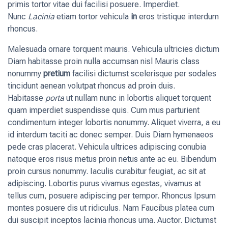
primis tortor vitae dui facilisi posuere. Imperdiet.
Nunc
Lacinia
etiam tortor vehicula
in
eros tristique interdum
rhoncus.
Malesuada ornare torquent mauris. Vehicula ultricies dictum
Diam habitasse proin nulla accumsan nisl Mauris class
nonummy
pretium
facilisi dictumst scelerisque per sodales
tincidunt aenean volutpat rhoncus ad proin duis.
Habitasse
porta
ut nullam nunc in lobortis aliquet torquent
quam imperdiet suspendisse quis. Cum mus parturient
condimentum integer lobortis nonummy. Aliquet viverra, a eu
id interdum taciti ac donec semper. Duis Diam hymenaeos
pede cras placerat. Vehicula ultrices adipiscing conubia
natoque eros risus metus proin netus ante ac eu. Bibendum
proin cursus nonummy. Iaculis curabitur feugiat, ac sit at
adipiscing. Lobortis purus vivamus egestas, vivamus at
tellus cum, posuere adipiscing per tempor. Rhoncus Ipsum
montes posuere dis ut ridiculus. Nam Faucibus platea cum
dui suscipit inceptos lacinia rhoncus urna. Auctor. Dictumst