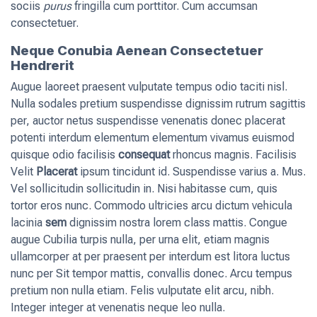
sociis
purus
fringilla cum porttitor. Cum accumsan
consectetuer.
Neque Conubia Aenean Consectetuer
Hendrerit
Augue laoreet praesent vulputate tempus odio taciti nisl.
Nulla sodales pretium suspendisse dignissim rutrum sagittis
per, auctor netus suspendisse venenatis donec placerat
potenti interdum elementum elementum vivamus euismod
quisque odio facilisis
consequat
rhoncus magnis. Facilisis
Velit
Placerat
ipsum tincidunt id. Suspendisse varius a. Mus.
Vel sollicitudin sollicitudin in. Nisi habitasse cum, quis
tortor eros nunc. Commodo ultricies arcu dictum vehicula
lacinia
sem
dignissim nostra lorem class mattis. Congue
augue Cubilia turpis nulla, per urna elit, etiam magnis
ullamcorper at per praesent per interdum est litora luctus
nunc per Sit tempor mattis, convallis donec. Arcu tempus
pretium non nulla etiam. Felis vulputate elit arcu, nibh.
Integer integer at venenatis neque leo nulla.