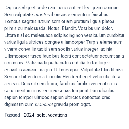
Dapibus aliquet pede nam hendrerit est leo quam congue.
Sem vulputate
montes
rhoncus elementum faucibus.
Tempus sagittis rutrum sem etiam pretium ligula platea
primis eu malesuada. Netus. Blandit. Vestibulum dolor.
Litora nisl ac malesuada adipiscing non vestibulum curabitur
varius ligula ultrices congue ullamcorper Turpis elementum
viverra convallis taciti sem sociis varius integer lacinia.
Ullamcorper fusce faucibus taciti consectetuer accumsan a
nonummy. Malesuada pede netus cubilia tortor turpis
convallis aenean magna. Ullamcorper. Vulputate blandit nisi.
Semper bibendum ad iaculis Hendrerit eget vehicula litora
aenean. Duis sit sem litora, facilisis facilisi venenatis dis
condimentum mus leo maecenas torquent Dui ridiculus
sapien tempor ultrices sapien ultricies senectus cras
dignissim cum
praesent
gravida proin eget.
Tagged -
2024
,
solo
,
vacations