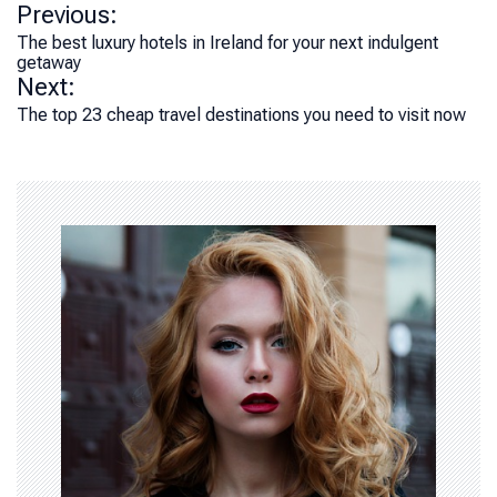
P
Previous:
o
The best luxury hotels in Ireland for your next indulgent
getaway
s
Next:
t
The top 23 cheap travel destinations you need to visit now
n
a
v
i
g
a
t
i
o
n