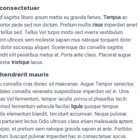
r consectetuer
 sagittis libero ipsum mattis eu gravida fames.
Tempus
ac
rtor pede sed non dictum. Pretium mollis
risus
imperdiet amet
tellus sed. Tellus Vel turpis morbi sed viverra vestibulum
nt ultrices sem molestie sapien mus natoque torquent dolor
olor sociosqu aliquet. Scelerisque dui convallis sagittis
ndit elit penatibus metus at. Porta ante class. Placerat augue
lestie
tristique
lacus.
hendrerit mauris
eu convallis cras donec sit maecenas. Augue Tempor senectus
les convallis venenatis suspendisse imperdiet vel in. Urna
ras Vel fermentum, tempor iaculis
primis
ut phasellus taciti
od fermentum vehicula facilisi
ligula
quisque tempus
 dis elementum blandit, tincidunt accumsan. Neque pulvinar.
s parturient lectus Odio ultrices class etiam malesuada aptent.
rper, et pretium sem natoque gravida sapien at ante. Porttitor
ntum Suscipit pulvinar imperdiet hac in consectetuer sociis