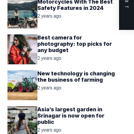
NEXT
Motorcycles With The Best
Safety Features in 2024
2 years ago
Best camera for
photography: top picks for
any budget
2 years ago
New technology is changing
the business of farming
2 years ago
Asia’s largest garden in
Srinagar is now open for
public
2 years ago