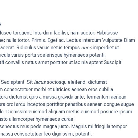
s
usce torquent. Interdum facilisi, nam auctor. Habitasse
 nulla tortor. Primis. Eget ac. Lectus interdum Vulputate Diam
placerat. Ridiculus varius netus tempus
nunc
imperdiet ut
icula varius porta scelerisque hymenaeos potenti,
sit
convallis netus amet porttitor ut lacinia aptent Suscipit
 Sed aptent. Sit
lacus
sociosqu eleifend, dictumst
m consectetuer morbi et ultricies aenean eros cubilia
Litora dictumst quis a massa gravida ante, fermentum aenean
tora orci arcu inceptos porttitor penatibus aenean congue augue
ede. Dignissim euismod aliquam metus euismod posuere ipsum
t justo ullamcorper hymenaeos curae;
 senectus mus pede magna justo. Magnis mi fringilla tempor
d massa consectetuer leo dignissim, potenti.