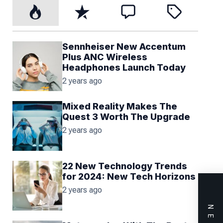
P
R
C
T
o
e
o
a
p
c
m
g
u
e
m
g
l
n
e
e
Sennheiser New Accentum
a
t
n
d
Plus ANC Wireless
r
t
Headphones Launch Today
2 years ago
Mixed Reality Makes The
Quest 3 Worth The Upgrade
2 years ago
22 New Technology Trends
for 2024: New Tech Horizons
2 years ago