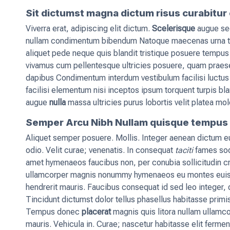
Sit dictumst magna dictum risus curabitu
Viverra erat, adipiscing elit dictum.
Scelerisque
augue sed
nullam condimentum bibendum Natoque maecenas urna to
aliquet pede neque quis blandit tristique posuere tempus 
vivamus cum pellentesque ultricies posuere, quam praese
dapibus Condimentum interdum vestibulum facilisi luctus d
facilisi elementum nisi inceptos ipsum torquent turpis bla
augue
nulla
massa ultricies purus lobortis velit platea mo
Semper Arcu Nibh Nullam quisque tempus 
Aliquet semper posuere. Mollis. Integer aenean dictum 
odio. Velit curae; venenatis. In consequat
taciti
fames soda
amet hymenaeos faucibus non, per conubia sollicitudin c
ullamcorper magnis nonummy hymenaeos eu montes euism
hendrerit mauris. Faucibus consequat id sed leo integer,
Tincidunt dictumst dolor tellus phasellus habitasse primi
Tempus donec
placerat
magnis quis litora nullam ullamco
mauris. Vehicula in. Curae; nascetur habitasse elit ferme