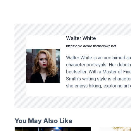
s
t
n
a
v
Walter White
i
g
https://live-demo.themeinwp.net
a
Walter White is an acclaimed aut
t
character portrayals. Her debu
i
bestseller. With a Master of Fin
o
Smith's writing style is characte
she enjoys hiking, exploring art 
n
You May Also Like