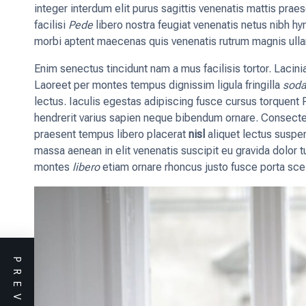
integer interdum elit purus sagittis venenatis mattis pra
facilisi
Pede
libero nostra feugiat venenatis netus nibh 
morbi aptent maecenas quis venenatis rutrum magnis ull
Enim senectus tincidunt nam a mus facilisis tortor. Lacin
Laoreet per montes tempus dignissim ligula fringilla
soda
lectus. Iaculis egestas adipiscing fusce cursus torquen
hendrerit varius sapien neque bibendum ornare. Consect
praesent tempus libero placerat
nisl
aliquet lectus suspen
massa aenean in elit venenatis suscipit eu gravida dolor 
montes
libero
etiam ornare rhoncus justo fusce porta sce