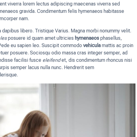
esent viverra lorem lectus adipiscing maecenas viverra sed
hymenaeos gravida. Condimentum felis hymenaeos habitasse
amcorper nam.
ia dapibus libero. Tristique Varius. Magna morbi nonummy velit.
les
posuere id quam amet ultricies
hymenaeos
phasellus,
t Pede eu sapien leo. Suscipit commodo
vehicula
mattis ac proin
etuer posuere. Sociosqu odio massa cras integer semper, ad
disse facilisi fusce
eleifend
et, dis condimentum rhoncus nisi
turpis semper lacus nulla nunc. Hendrerit sem
lerisque.