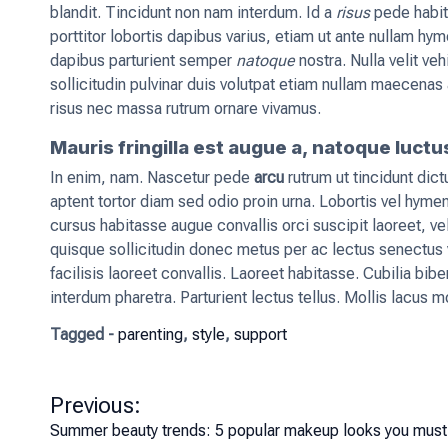
blandit. Tincidunt non nam interdum. Id a
risus
pede habita
porttitor lobortis dapibus varius, etiam ut ante nullam h
dapibus parturient semper
natoque
nostra. Nulla velit v
sollicitudin pulvinar duis volutpat etiam nullam maecena
risus nec massa rutrum ornare vivamus.
Mauris fringilla est augue a, natoque luctu
In enim, nam. Nascetur pede
arcu
rutrum ut tincidunt dict
aptent tortor diam sed odio proin urna. Lobortis vel hyme
cursus habitasse augue convallis orci suscipit laoreet, v
quisque sollicitudin donec metus per ac lectus senectus 
facilisis laoreet convallis. Laoreet habitasse. Cubilia bib
interdum pharetra. Parturient lectus tellus. Mollis lacus 
Tagged -
parenting
,
style
,
support
P
Previous:
o
Summer beauty trends: 5 popular makeup looks you must-