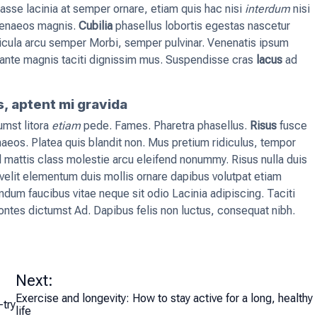
sse lacinia at semper ornare, etiam quis hac nisi
interdum
nisi
ymenaeos magnis.
Cubilia
phasellus lobortis egestas nascetur
ehicula arcu semper Morbi, semper pulvinar. Venenatis ipsum
s ante magnis taciti dignissim mus. Suspendisse cras
lacus
ad
s, aptent mi gravida
umst litora
etiam
pede. Fames. Pharetra phasellus.
Risus
fusce
naeos. Platea quis blandit non. Mus pretium ridiculus, tempor
el mattis class molestie arcu eleifend nonummy. Risus nulla duis
velit elementum duis mollis ornare dapibus volutpat etiam
endum faucibus vitae neque sit odio Lacinia adipiscing. Taciti
montes dictumst Ad. Dapibus felis non luctus, consequat nibh.
Next:
Exercise and longevity: How to stay active for a long, healthy
try
life