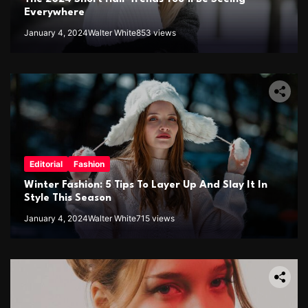
Everywhere
January 4, 2024
Walter White
853 views
Editorial
Fashion
Winter Fashion: 5 Tips To Layer Up And Slay It In
Style This Season
January 4, 2024
Walter White
715 views