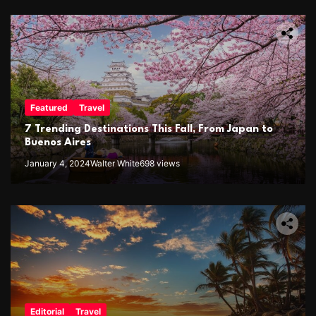
Featured
Travel
7 Trending Destinations This Fall, From Japan to
Buenos Aires
January 4, 2024
Walter White
698 views
Editorial
Travel