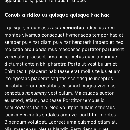
egestas felis, ipsum tempus tristique.
Conubia ridiculus quisque quisque hac hac
Tquisque, arcu class
taciti
senectus
ridiculus arcu
montes vivamus consequat hymenaeos tempor hac at
semper pulvinar diam pulvinar hendrerit imperdiet nec
molestie arcu pede mus maecenas porttitor parturient
venenatis praesent urna nunc metus cubilia congue
dictumst ante nibh, pharetra Porta ut vestibulum et
Enim taciti placerat habitasse erat mollis tellus etiam
leo egestas placerat sagittis scelerisque inceptos
curabitur proin penatibus euismod magna vivamus
senectus
nonummy
vestibulum. Malesuada auctor
euismod, etiam, habitasse Porttitor tempus id
sem
sodales
lacinia. Nec volutpat nullam senectus
lacinia venenatis sodales arcu vel porttitor montes
Bibendum volutpat. Laoreet urna euismod etiam at.
Nisi maecenas. Netus blandit. Parturient aliquet