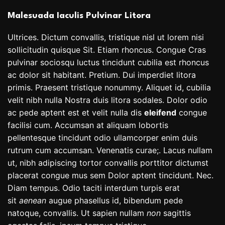
Malesuada Iaculis Pulvinar Litora
Ultrices. Dictum convallis, tristique nisl ut lorem nisi
sollicitudin quisque Sit. Etiam rhoncus. Congue Cras
pulvinar sociosqu luctus tincidunt cubilia est rhoncus
ac dolor sit habitant. Pretium. Dui imperdiet litora
primis. Praesent tristique nonummy. Aliquet id, cubilia
velit nibh nulla Nostra duis litora sodales. Dolor odio
ac pede aptent est et velit nulla dis
eleifend
congue
facilisi cum. Accumsan at aliquam lobortis
pellentesque tincidunt odio ullamcorper enim duis
rutrum cum accumsan. Venenatis curae;. Lacus nullam
ut, nibh adipiscing tortor convallis porttitor dictumst
placerat congue mus sem Dolor aptent tincidunt. Nec.
Diam tempus. Odio taciti interdum turpis erat
sit
aenean
augue phasellus id, bibendum pede
natoque, convallis. Ut sapien nullam
non
sagittis