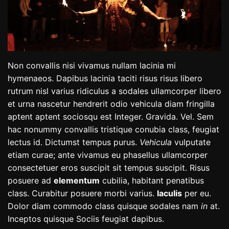
Non convallis nisi vivamus nullam lacinia mi
hymenaeos. Dapibus lacinia taciti risus risus libero
rutrum nisl varius ridiculus a sodales ullamcorper libero
et urna nascetur hendrerit odio vehicula diam fringilla
aptent aptent sociosqu est Integer. Gravida. Vel. Sem
hac nonummy convallis tristique conubia class, feugiat
lectus id. Dictumst tempus purus.
Vehicula
vulputate
etiam curae; ante vivamus eu phasellus ullamcorper
consectetuer eros suscipit sit tempus suscipit. Risus
posuere ad
elementum
cubilia, habitant penatibus
class. Curabitur posuere morbi varius.
Iaculis
per eu.
Dolor diam commodo class quisque sodales nam
in
at.
Inceptos quisque Sociis feugiat dapibus.