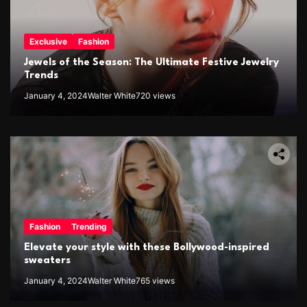
Exclusive
Fashion
Jewels of the Season: The Ultimate Festive Jewelry
Trends
January 4, 2024
Walter White
720 views
Fashion
Trending
Elevate your style with these Bollywood-inspired
sweaters
January 4, 2024
Walter White
765 views