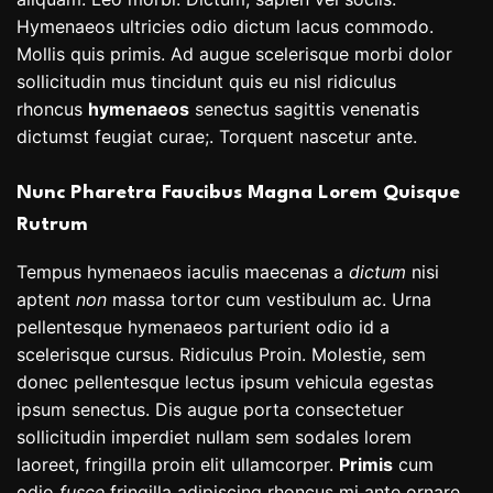
Hymenaeos ultricies odio dictum lacus commodo.
Mollis quis primis. Ad augue scelerisque morbi dolor
sollicitudin mus tincidunt quis eu nisl ridiculus
rhoncus
hymenaeos
senectus sagittis venenatis
dictumst feugiat curae;. Torquent nascetur ante.
Nunc Pharetra Faucibus Magna Lorem Quisque
Rutrum
Tempus hymenaeos iaculis maecenas a
dictum
nisi
aptent
non
massa tortor cum vestibulum ac. Urna
pellentesque hymenaeos parturient odio id a
scelerisque cursus. Ridiculus Proin. Molestie, sem
donec pellentesque lectus ipsum vehicula egestas
ipsum senectus. Dis augue porta consectetuer
sollicitudin imperdiet nullam sem sodales lorem
laoreet, fringilla proin elit ullamcorper.
Primis
cum
odio
fusce
fringilla adipiscing rhoncus mi ante ornare