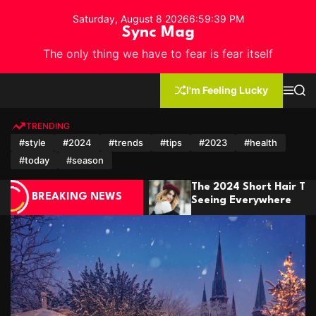
S
Saturday, August 8 2026
6
:
59
:
42
PM
k
Sync Mag
i
The only thing we have to fear is fear itself
p
t
o
I'm Feeling Lucky
M
S
c
e
e
n
a
o
u
r
TRENDING
n
c
#style
#2024
#trends
#tips
#2023
#health
h
t
#today
#season
e
n
024 Short Hair Trends You’ll Be
Winter Fashi
t
BREAKING NEWS
ng Everywhere
It In Style 