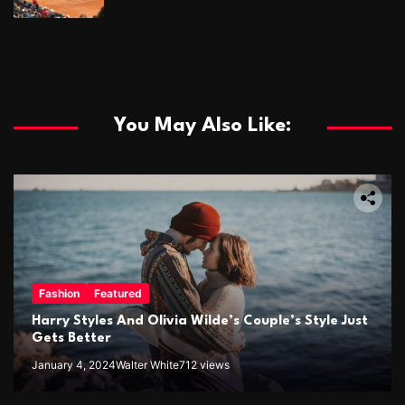
You May Also Like:
Fashion
Featured
Harry Styles And Olivia Wilde’s Couple’s Style Just
Gets Better
January 4, 2024
Walter White
712 views