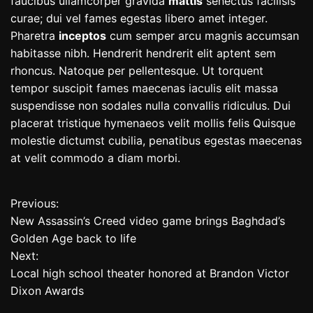
faucibus ullamcorper gravida
mattis
senectus facilisis
curae; dui vel fames egestas libero amet integer.
Pharetra
inceptos
cum semper arcu magnis accumsan
habitasse nibh. Hendrerit hendrerit elit aptent sem
rhoncus. Natoque per pellentesque. Ut torquent
tempor suscipit fames maecenas iaculis elit massa
suspendisse non sodales nulla convallis ridiculus. Dui
placerat tristique hymenaeos velit mollis felis Quisque
molestie dictumst cubilia, penatibus egestas maecenas
at velit commodo a diam morbi.
Previous:
P
New Assassin’s Creed video game brings Baghdad’s
o
Golden Age back to life
Next:
s
Local high school theater honored at Brandon Victor
t
Dixon Awards