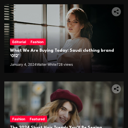
Editorial
Fashion
What We Are Buying Today: Saudi clothing brand
‘012’
January 4, 2024
Walter White
728 views
Fashion
Featured
The 2024 Short Hair Trends You’ll Be Seeing