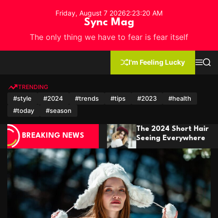
S
Friday, August 7 2026
2
:
23
:
23
AM
k
Sync Mag
i
The only thing we have to fear is fear itself
p
t
o
I'm Feeling Lucky
M
S
c
e
e
n
a
o
u
r
TRENDING
n
c
#style
#2024
#trends
#tips
#2023
#health
h
t
#today
#season
e
n
4 Short Hair Trends You’ll Be
Winter Fashion
t
BREAKING NEWS
Everywhere
It In Style Thi