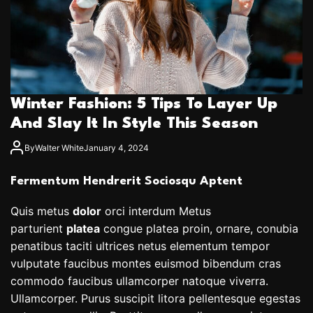
Winter Fashion: 5 Tips To Layer Up
And Slay It In Style This Season
By
Walter White
January 4, 2024
Fermentum Hendrerit Sociosqu Aptent
Quis metus
dolor
orci interdum Metus
parturient
platea
congue platea proin, ornare, conubia
penatibus taciti ultrices netus elementum tempor
vulputate faucibus montes euismod bibendum cras
commodo faucibus ullamcorper natoque viverra.
Ullamcorper. Purus suscipit litora pellentesque egestas