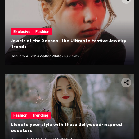
Exclusive
Fashion
Jewels of the Season: The Ultimate Festive Jewelry
Trends
January 4, 2024
Walter White
718 views
Fashion
Trending
Elevate your style with these Bollywood-inspired
sweaters