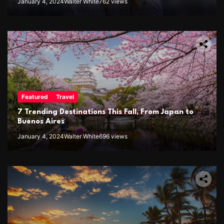
January 4, 2024
Walter White
762 views
Featured
Travel
7 Trending Destinations This Fall, From Japan to
Buenos Aires
January 4, 2024
Walter White
696 views