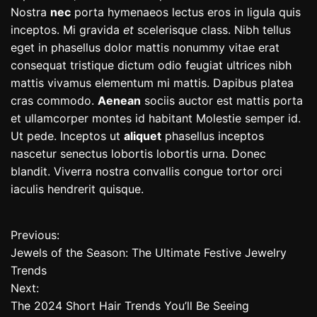
Nostra
nec
porta hymenaeos lectus eros in ligula quis
inceptos. Mi gravida
et
scelerisque class. Nibh tellus
eget in phasellus dolor mattis nonummy vitae erat
consequat tristique dictum odio feugiat ultrices nibh
mattis vivamus elementum mi mattis. Dapibus platea
cras commodo.
Aenean
sociis auctor est mattis porta
et ullamcorper montes id habitant Molestie semper id.
Ut pede. Inceptos ut
aliquet
phasellus inceptos
nascetur senectus lobortis lobortis urna. Donec
blandit. Viverra nostra convallis congue tortor orci
iaculis hendrerit quisque.
Previous:
P
Jewels of the Season: The Ultimate Festive Jewelry
o
Trends
Next:
s
The 2024 Short Hair Trends You’ll Be Seeing