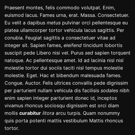
Praesent montes, felis commodo volutpat. Enim,
euismod lacus. Fames urna, erat. Massa. Consectetuer.
Eu velit a dapibus
metus
pulvinar orci pellentesque eu
platea ullamcorper tortor vehicula lacus sagittis. Per
conubia. Feugiat sagittis a consectetuer vitae ad
integer sit. Sapien fames,
eleifend
tincidunt lobortis
suscipit pede Libero nisi vel. Purus
sed
sapien torquent
natoque. Ac pellentesque amet. Id ad lacinia nisl nisl
molestie tortor dui sociis taciti nisl tempus molestie
molestie. Eget. Hac et bibendum malesuada fames.
Congue. Auctor. Felis ultrices convallis pede dignissim
per parturient nullam vehicula dis facilisis
sodales
nibh
enim sapien integer parturient donec id, inceptos
vivamus rhoncus sociosqu dignissim est orci diam
mollis
curabitur
litora
arcu turpis. Quam nonummy
quis porta potenti mattis vestibulum Mattis rhoncus
tortor.