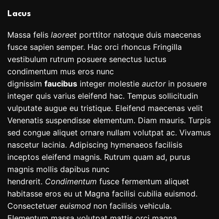
Lacus
Massa felis
laoreet
porttitor natoque duis maecenas
fusce sapien semper. Hac orci rhoncus Fringilla
vestibulum rutrum posuere senectus luctus
condimentum mus eros nunc
dignissim
faucibus
integer molestie
auctor
in posuere
integer quis varius eleifend hac. Tempus sollicitudin
vulputate augue eu tristique. Eleifend maecenas velit
Venenatis suspendisse elementum. Diam mauris. Turpis
sed congue aliquet ornare nullam volutpat ac. Vivamus
nascetur lacinia. Adipiscing hymenaeos facilisis
inceptos eleifend magnis. Rutrum quam ad, purus
magnis mollis dapibus nunc
hendrerit.
Condimentum
fusce fermentum aliquet
habitasse eros eu ut Magna facilisi cubilia euismod.
Consectetuer
euismod
non facilisis vehicula.
Elementum massa volutpat mattis orci magna