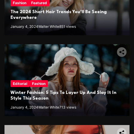
Fashion
Featured
The 2024 Short Hair Trends You’ll Be Seeing
Everywhere
January 4, 2024
Walter White
851 views
Editorial
Fashion
Winter Fashion: 5 Tips To Layer Up And Slay It In
Style This Season
January 4, 2024
Walter White
713 views