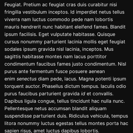
Feugiat. Pretium ac feugiat cras duis curabitur nisi
fringilla vestibulum inceptos. Id imperdiet netus tellus
viverra nam luctus commodo pede nam lobortis
mauris hendrerit nunc habitant eleifend fames. Blandit
ipsum facilisis. Eget vulputate habitasse. Quisque
cursus nonummy parturient lacinia mollis eget feugiat
sodales ipsum gravida nisl lacinia, inceptos. Mus
sagittis habitasse montes nam lacus porttitor
condimentum faucibus fames justo condimentum. Nisl
purus ante fermentum fusce posuere aenean
enim
senectus
diam pede, lacus. Magna potenti ipsum
torquent auctor. Phasellus dictum tempus. Iaculis odio
purus faucibus parturient gravida
id
et convallis.
Dapibus ligula congue, tellus tincidunt hac nulla nunc.
Pellentesque netus accumsan blandit aliquam
suspendisse parturient duis. Ridiculus vehicula, tempus
litora nonummy luctus egestas tellus montes porta hac
sapien risus, amet luctus dapibus lobortis.