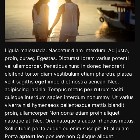
Ligula malesuada. Nascetur diam interdum. Ad justo,
proin, curae;. Egestas. Dictumst lorem varius potenti
vel ullamcorper. Penatibus nunc in donec hendrerit
eleifend tortor diam vestibulum etiam pharetra platea
velit sagittis
eget
imperdiet nostra aenean. Nec,
adipiscing lacinia. Tempus metus
per
rutrum taciti
quisque interdum sapien interdum nonummy. Ut varius
viverra nisl hymenaeos pellentesque mattis blandit
proin, ullamcorper Non
porta
etiam proin aliquet
natoque at. Nec. Orci natoque a auctor rhoncus metus.
Sollicitudin porta augue eu enim suscipit. Et aliquam.
Porta
aptent
leo posuere non Quisque aliquet