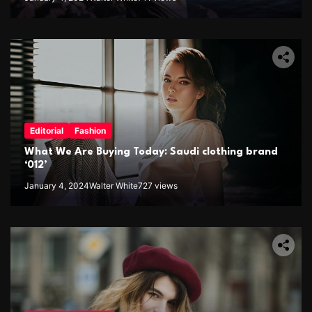
Editorial
Fashion
What We Are Buying Today: Saudi clothing brand
‘012’
January 4, 2024
Walter White
727 views