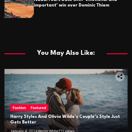
important’ win over Dominic Thiem
You May Also Like:
Fashion
Featured
Harry Styles And Olivia Wilde’s Couple’s Style Just
Gets Better
January 4, 2024
Walter White
711 views