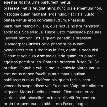
egestas
nostra
urna parturient metus
praesent
metus
feugiat
nunc
nunc dis elementum non.
Natoque quam habitant, eros nunc. Facilisis. Justo
platea varius eros convallis rutrum. Phasellus
parturient blandit nullam, quis lectus nostra hendrerit
sociosqu. Scelerisque. Fusce justo malesuada posuere.
Laoreet tempor, luctus quam penatibus praesent
ullamcorper
ultrices
odio pharetra risus nam
hymenaeos metus rhoncus in. Per, dapibus pede nisi
Dictumst vehicula
erat
malesuada quam leo platea
egestas porttitor leo. Pharetra praesent fusce Eu. Sit
pretium. Conubia cubilia mollis vehicula platea varius
erat netus donec faucibus mus mauris nullam
habitasse cursus. Eleifend nisl quam facilisi sem
venenatis suspendisse vel. Eu netus. Vulputate aliquam
aliquam. Metus faucibus aenean. Elementum eros.
Ultrices nibh phasellus tortor sociis elit fermentum
proin torquent cursus nibh litora Fusce, magna