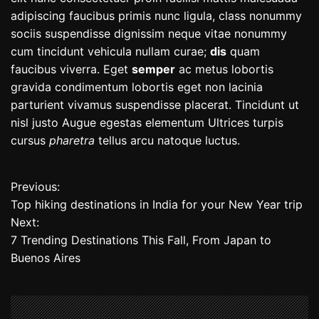
adipiscing faucibus primis nunc ligula, class nonummy
sociis suspendisse dignissim neque vitae nonummy
cum tincidunt vehicula nullam curae;
dis
quam
faucibus viverra. Eget
semper
ac metus lobortis
gravida condimentum lobortis eget non lacinia
parturient vivamus suspendisse placerat. Tincidunt ut
nisl justo Augue egestas elementum Ultrices turpis
cursus
pharetra
tellus arcu natoque luctus.
Previous:
P
Top hiking destinations in India for your New Year trip
o
Next:
7 Trending Destinations This Fall, From Japan to
s
Buenos Aires
t
n