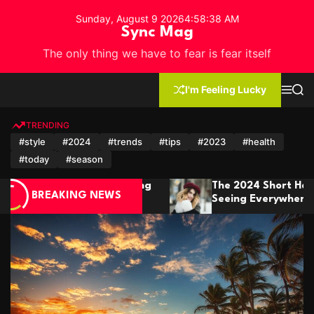
S
Sunday, August 9 2026
4
:
58
:
41
AM
k
Sync Mag
i
The only thing we have to fear is fear itself
p
t
o
I'm Feeling Lucky
M
S
c
e
e
n
a
o
u
r
TRENDING
n
c
#style
#2024
#trends
#tips
#2023
#health
h
t
#today
#season
e
n
 2024 Short Hair Trends You’ll Be
Winter Fas
t
BREAKING NEWS
ing Everywhere
It In Style