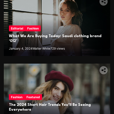
Editorial
Fashion
What We Are Buying Today: Saudi clothing brand
‘012’
January 4, 2024
Walter White
729 views
Fashion
Featured
The 2024 Short Hair Trends You’ll Be Seeing
Everywhere