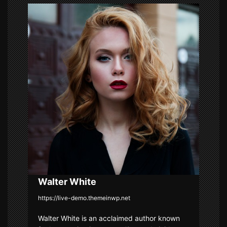
a
v
i
g
a
t
i
o
n
Walter White
https://live-demo.themeinwp.net
Walter White is an acclaimed author known