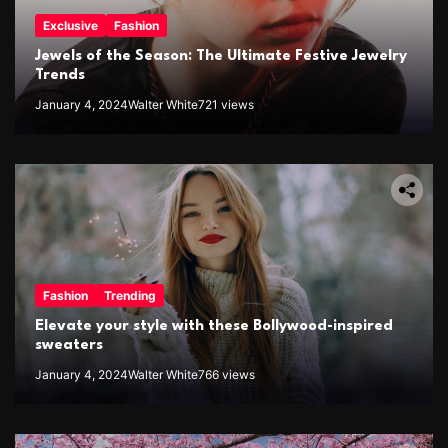
Exclusive
Fashion
Jewels of the Season: The Ultimate Festive Jewelry
Trends
January 4, 2024
Walter White
721 views
Fashion
Trending
Elevate your style with these Bollywood-inspired
sweaters
January 4, 2024
Walter White
766 views