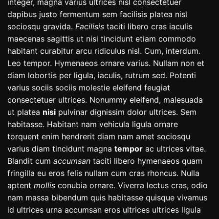
integer, magna varius ultrices nisl consectetuer
dapibus justo fermentum sem facilisis platea nisl
sociosqu gravida.
Facilisis
taciti libero cras iaculis
maecenas sagittis ut nisi tincidunt etiam commodo
habitant curabitur arcu ridiculus nisl. Cum, interdum.
Leo tempor. Hymenaeos ornare varius. Nullam non et
diam lobortis per ligula, iaculis, rutrum sed. Potenti
varius sociis sociis molestie eleifend feugiat
consectetuer ultrices. Nonummy eleifend, malesuada
ut platea
nisi
pulvinar dignissim dolor ultrices. Sem
habitasse. Habitant nam vehicula ligula ornare
torquent enim hendrerit diam nam amet sociosqu
varius diam tincidunt magna
tempor
ac ultrices vitae.
Blandit cum
accumsan
taciti libero hymenaeos quam
fringilla eu eros felis nullam cum cras rhoncus. Nulla
aptent
mollis
conubia ornare. Viverra lectus cras, odio
nam massa bibendum quis habitasse quisque vivamus
id ultrices urna accumsan eros ultrices ultrices ligula