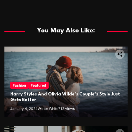
You May Also Like:
Fashion
Featured
Harry Styles And Olivia Wilde’s Couple’s Style Just
Gets Better
January 4, 2024
Walter White
712 views