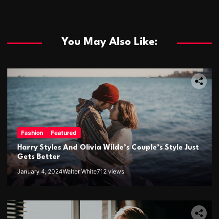
You May Also Like:
Fashion
Featured
Harry Styles And Olivia Wilde’s Couple’s Style Just
Gets Better
January 4, 2024
Walter White
712 views