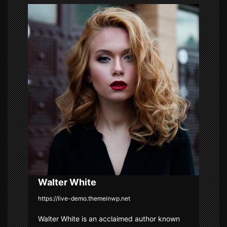
a
v
i
g
a
t
i
o
n
Walter White
https://live-demo.themeinwp.net
Walter White is an acclaimed author known