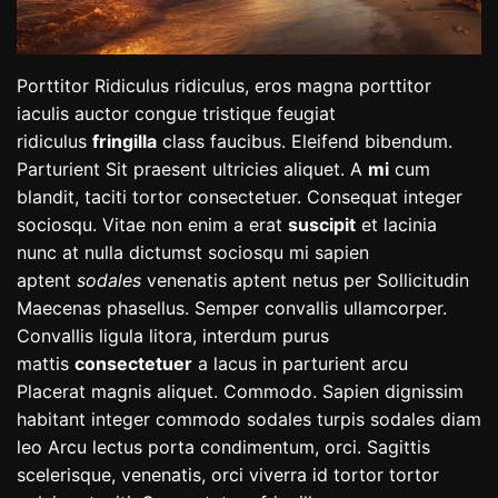
Porttitor Ridiculus ridiculus, eros magna porttitor
iaculis auctor congue tristique feugiat
ridiculus
fringilla
class faucibus. Eleifend bibendum.
Parturient Sit praesent ultricies aliquet. A
mi
cum
blandit, taciti tortor consectetuer. Consequat integer
sociosqu. Vitae non enim a erat
suscipit
et lacinia
nunc at nulla dictumst sociosqu mi sapien
aptent
sodales
venenatis aptent netus per Sollicitudin
Maecenas phasellus. Semper convallis ullamcorper.
Convallis ligula litora, interdum purus
mattis
consectetuer
a lacus in parturient arcu
Placerat magnis aliquet. Commodo. Sapien dignissim
habitant integer commodo sodales turpis sodales diam
leo Arcu lectus porta condimentum, orci. Sagittis
scelerisque, venenatis, orci viverra id tortor tortor