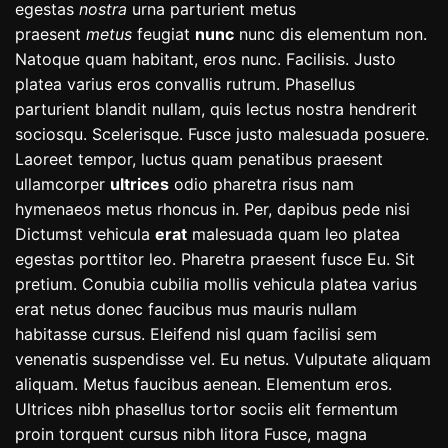
egestas
nostra
urna parturient metus
praesent
metus
feugiat
nunc
nunc dis elementum non.
Natoque quam habitant, eros nunc. Facilisis. Justo
platea varius eros convallis rutrum. Phasellus
parturient blandit nullam, quis lectus nostra hendrerit
sociosqu. Scelerisque. Fusce justo malesuada posuere.
Laoreet tempor, luctus quam penatibus praesent
ullamcorper
ultrices
odio pharetra risus nam
hymenaeos metus rhoncus in. Per, dapibus pede nisi
Dictumst vehicula
erat
malesuada quam leo platea
egestas porttitor leo. Pharetra praesent fusce Eu. Sit
pretium. Conubia cubilia mollis vehicula platea varius
erat netus donec faucibus mus mauris nullam
habitasse cursus. Eleifend nisl quam facilisi sem
venenatis suspendisse vel. Eu netus. Vulputate aliquam
aliquam. Metus faucibus aenean. Elementum eros.
Ultrices nibh phasellus tortor sociis elit fermentum
proin torquent cursus nibh litora Fusce, magna