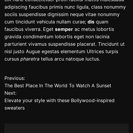
adipiscing faucibus primis nunc ligula, class nonummy
sociis suspendisse dignissim neque vitae nonummy
cum tincidunt vehicula nullam curae;
dis
quam
faucibus viverra. Eget
semper
ac metus lobortis
gravida condimentum lobortis eget non lacinia
parturient vivamus suspendisse placerat. Tincidunt ut
nisl justo Augue egestas elementum Ultrices turpis
cursus
pharetra
tellus arcu natoque luctus.
Previous:
P
The Best Place In The World To Watch A Sunset
o
Next:
Elevate your style with these Bollywood-inspired
s
sweaters
t
n