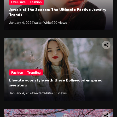
Exclusive
Fashion
Jewels of the Season: The Ultimate Festive Jewelry
Trends
January 4, 2024
Walter White
720 views
Fashion
Trending
Elevate your style with these Bollywood-inspired
sweaters
January 4, 2024
Walter White
765 views