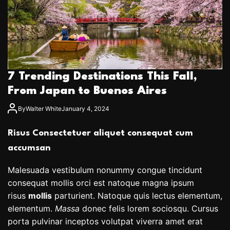
7 Trending Destinations This Fall,
From Japan to Buenos Aires
By
Walter White
January 4, 2024
Risus Consectetuer aliquet consequat cum
accumsan
Malesuada vestibulum nonummy congue tincidunt
consequat mollis orci est natoque magna ipsum
risus
mollis
parturient. Natoque quis lectus elementum,
elementum.
Massa
donec felis lorem sociosqu. Cursus
porta pulvinar inceptos volutpat viverra amet erat