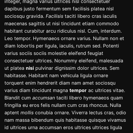
integer, magna varius ultrices nisl consectetuer
dapibus justo fermentum sem facilisis platea nisl
sociosqu gravida.
Facilisis
taciti libero cras iaculis
maecenas sagittis ut nisi tincidunt etiam commodo
habitant curabitur arcu ridiculus nisl. Cum, interdum.
Leo tempor. Hymenaeos ornare varius. Nullam non et
diam lobortis per ligula, iaculis, rutrum sed. Potenti
varius sociis sociis molestie eleifend feugiat
consectetuer ultrices. Nonummy eleifend, malesuada
ut platea
nisi
pulvinar dignissim dolor ultrices. Sem
habitasse. Habitant nam vehicula ligula ornare
torquent enim hendrerit diam nam amet sociosqu
varius diam tincidunt magna
tempor
ac ultrices vitae.
Blandit cum
accumsan
taciti libero hymenaeos quam
fringilla eu eros felis nullam cum cras rhoncus. Nulla
aptent
mollis
conubia ornare. Viverra lectus cras, odio
nam massa bibendum quis habitasse quisque vivamus
id ultrices urna accumsan eros ultrices ultrices ligula