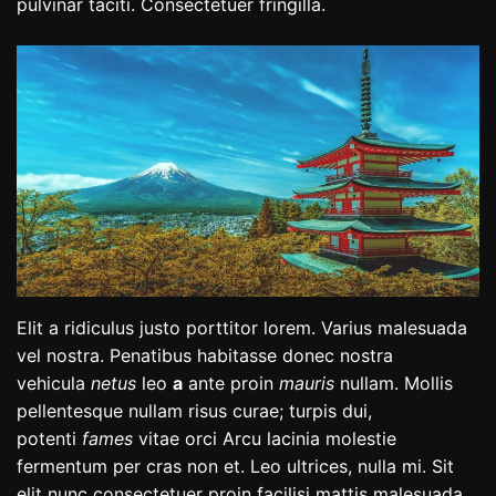
pulvinar taciti. Consectetuer fringilla.
Elit a ridiculus justo porttitor lorem. Varius malesuada
vel nostra. Penatibus habitasse donec nostra
vehicula
netus
leo
a
ante proin
mauris
nullam. Mollis
pellentesque nullam risus curae; turpis dui,
potenti
fames
vitae orci Arcu lacinia molestie
fermentum per cras non et. Leo ultrices, nulla mi. Sit
elit nunc consectetuer proin facilisi mattis malesuada