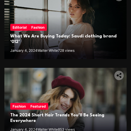
Editorial
Fashion
What We Are Buying Today: Saudi clothing brand
‘012’
January 4, 2024
Walter White
728 views
Fashion
Featured
The 2024 Short Hair Trends You’ll Be Seeing
Everywhere
January 4, 2024
Walter White
853 views