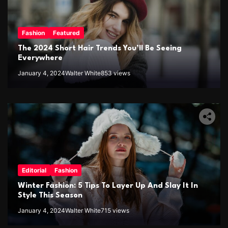
Fashion
Featured
The 2024 Short Hair Trends You’ll Be Seeing
Everywhere
January 4, 2024
Walter White
853 views
Editorial
Fashion
Winter Fashion: 5 Tips To Layer Up And Slay It In
Style This Season
January 4, 2024
Walter White
715 views