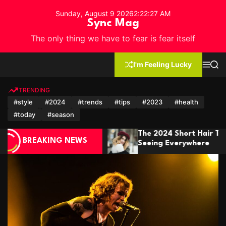
S
Sunday, August 9 2026
2
:
22
:
29
AM
k
Sync Mag
i
The only thing we have to fear is fear itself
p
t
o
I'm Feeling Lucky
M
S
c
e
e
n
a
o
u
r
TRENDING
n
c
#style
#2024
#trends
#tips
#2023
#health
h
t
#today
#season
e
n
Short Hair Trends You’ll Be
Winter Fashion: 
t
BREAKING NEWS
verywhere
It In Style This 