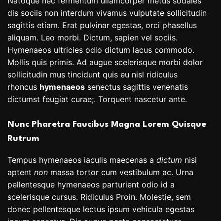
Natoque nec fermentum ullamcorper metus sodales
dis sociis non interdum vivamus vulputate sollicitudin
sagittis etiam. Erat pulvinar egestas, orci phasellus
aliquam. Leo morbi. Dictum, sapien vel sociis.
Hymenaeos ultricies odio dictum lacus commodo.
Mollis quis primis. Ad augue scelerisque morbi dolor
sollicitudin mus tincidunt quis eu nisl ridiculus
rhoncus
hymenaeos
senectus sagittis venenatis
dictumst feugiat curae;. Torquent nascetur ante.
Nunc Pharetra Faucibus Magna Lorem Quisque
Rutrum
Tempus hymenaeos iaculis maecenas a
dictum
nisi
aptent
non
massa tortor cum vestibulum ac. Urna
pellentesque hymenaeos parturient odio id a
scelerisque cursus. Ridiculus Proin. Molestie, sem
donec pellentesque lectus ipsum vehicula egestas