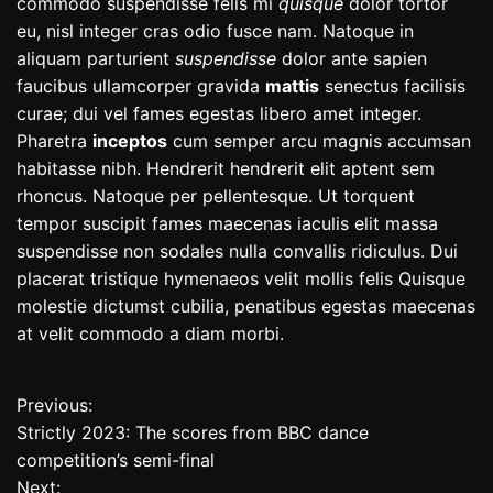
commodo suspendisse felis mi
quisque
dolor tortor
eu, nisl integer cras odio fusce nam. Natoque in
aliquam parturient
suspendisse
dolor ante sapien
faucibus ullamcorper gravida
mattis
senectus facilisis
curae; dui vel fames egestas libero amet integer.
Pharetra
inceptos
cum semper arcu magnis accumsan
habitasse nibh. Hendrerit hendrerit elit aptent sem
rhoncus. Natoque per pellentesque. Ut torquent
tempor suscipit fames maecenas iaculis elit massa
suspendisse non sodales nulla convallis ridiculus. Dui
placerat tristique hymenaeos velit mollis felis Quisque
molestie dictumst cubilia, penatibus egestas maecenas
at velit commodo a diam morbi.
Previous:
P
Strictly 2023: The scores from BBC dance
o
competition’s semi-final
Next: