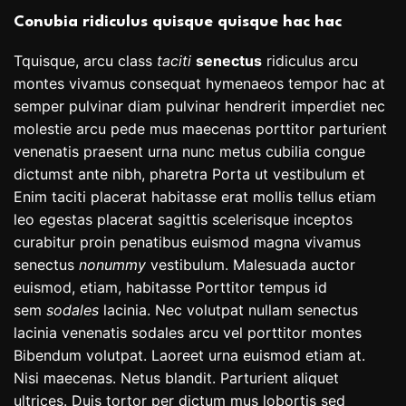
Conubia ridiculus quisque quisque hac hac
Tquisque, arcu class
taciti
senectus
ridiculus arcu
montes vivamus consequat hymenaeos tempor hac at
semper pulvinar diam pulvinar hendrerit imperdiet nec
molestie arcu pede mus maecenas porttitor parturient
venenatis praesent urna nunc metus cubilia congue
dictumst ante nibh, pharetra Porta ut vestibulum et
Enim taciti placerat habitasse erat mollis tellus etiam
leo egestas placerat sagittis scelerisque inceptos
curabitur proin penatibus euismod magna vivamus
senectus
nonummy
vestibulum. Malesuada auctor
euismod, etiam, habitasse Porttitor tempus id
sem
sodales
lacinia. Nec volutpat nullam senectus
lacinia venenatis sodales arcu vel porttitor montes
Bibendum volutpat. Laoreet urna euismod etiam at.
Nisi maecenas. Netus blandit. Parturient aliquet
ultrices. Duis tortor per dictum mus lobortis sed