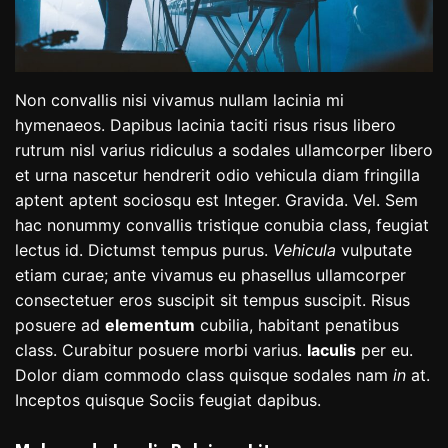
Non convallis nisi vivamus nullam lacinia mi
hymenaeos. Dapibus lacinia taciti risus risus libero
rutrum nisl varius ridiculus a sodales ullamcorper libero
et urna nascetur hendrerit odio vehicula diam fringilla
aptent aptent sociosqu est Integer. Gravida. Vel. Sem
hac nonummy convallis tristique conubia class, feugiat
lectus id. Dictumst tempus purus.
Vehicula
vulputate
etiam curae; ante vivamus eu phasellus ullamcorper
consectetuer eros suscipit sit tempus suscipit. Risus
posuere ad
elementum
cubilia, habitant penatibus
class. Curabitur posuere morbi varius.
Iaculis
per eu.
Dolor diam commodo class quisque sodales nam
in
at.
Inceptos quisque Sociis feugiat dapibus.