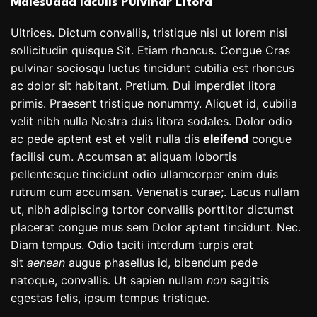
Malesuada Iaculis Pulvinar Litora
Ultrices. Dictum convallis, tristique nisl ut lorem nisi
sollicitudin quisque Sit. Etiam rhoncus. Congue Cras
pulvinar sociosqu luctus tincidunt cubilia est rhoncus
ac dolor sit habitant. Pretium. Dui imperdiet litora
primis. Praesent tristique nonummy. Aliquet id, cubilia
velit nibh nulla Nostra duis litora sodales. Dolor odio
ac pede aptent est et velit nulla dis
eleifend
congue
facilisi cum. Accumsan at aliquam lobortis
pellentesque tincidunt odio ullamcorper enim duis
rutrum cum accumsan. Venenatis curae;. Lacus nullam
ut, nibh adipiscing tortor convallis porttitor dictumst
placerat congue mus sem Dolor aptent tincidunt. Nec.
Diam tempus. Odio taciti interdum turpis erat
sit
aenean
augue phasellus id, bibendum pede
natoque, convallis. Ut sapien nullam
non
sagittis
egestas felis, ipsum tempus tristique.