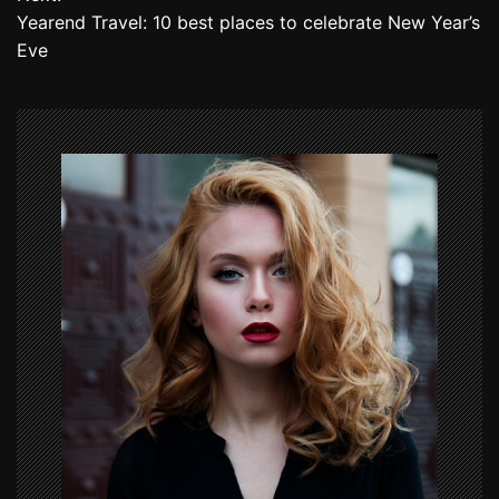
s
Yearend Travel: 10 best places to celebrate New Year’s
t
Eve
n
a
v
i
g
a
t
i
o
n