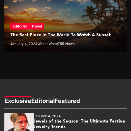
Editorial
Travel
The Best Place In The World To Watch A Sunset
January 4, 2024
Walter White
755 views
Exclusive
Editorial
Featured
January 4, 2024
Jewels of the Season: The Ultimate Festive
Jewelry Trends