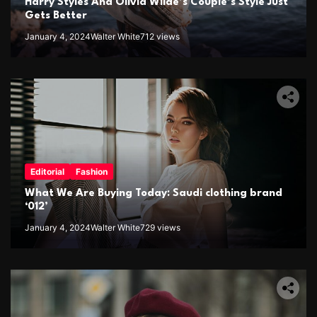
Harry Styles And Olivia Wilde’s Couple’s Style Just
Gets Better
January 4, 2024
Walter White
712 views
Editorial
Fashion
What We Are Buying Today: Saudi clothing brand
‘012’
January 4, 2024
Walter White
729 views