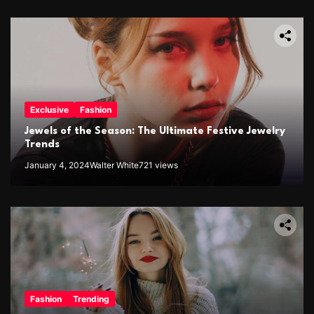
Exclusive
Fashion
Jewels of the Season: The Ultimate Festive Jewelry
Trends
January 4, 2024
Walter White
721 views
Fashion
Trending