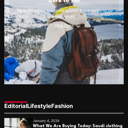
Dare to fail
Life is not a problem to be solved, but a reality to be
experienced.
View More
Editorial
Lifestyle
Fashion
January 4, 2024
What We Are Buying Today: Saudi clothing