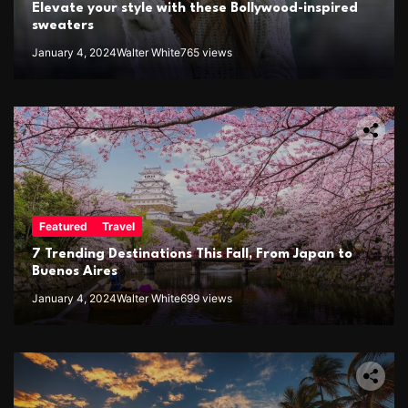
Elevate your style with these Bollywood-inspired
sweaters
January 4, 2024
Walter White
765 views
Featured
Travel
7 Trending Destinations This Fall, From Japan to
Buenos Aires
January 4, 2024
Walter White
699 views